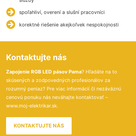
spoľahliví, overení a slušní pracovníci
korektné riešenie akejkoľvek nespokojnosti
Kontaktujte nás
Zapojenie RGB LED pásov Pama
? Hľadáte na to
skúsených a zodpovedných profesionálov za
rozumný peniaz? Pre viac informácií či nezáväznú
cenovú ponuku nás neváhajte kontaktovať –
www.moj-elektrikar.sk.
KONTAKTUJTE NÁS