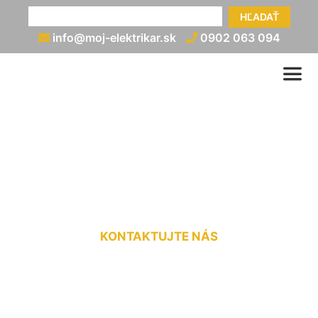
HĽADAŤ
info@moj-elektrikar.sk
0902 063 094
Zapojenie RGB LED pásov
Pama
KONTAKTUJTE NÁS