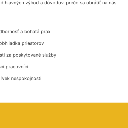
d hlavných výhod a dôvodov, prečo sa obrátiť na nás.
odbornosť a bohatá prax
obhliadka priestorov
ti za poskytované služby
šní pracovníci
oľvek nespokojnosti