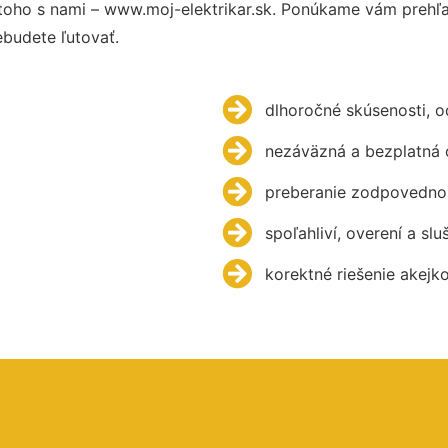
oho s nami – www.moj-elektrikar.sk. Ponúkame vám prehľa
budete ľutovať.
dlhoročné skúsenosti, 
nezáväzná a bezplatná 
preberanie zodpovednos
spoľahliví, overení a slu
korektné riešenie akejk