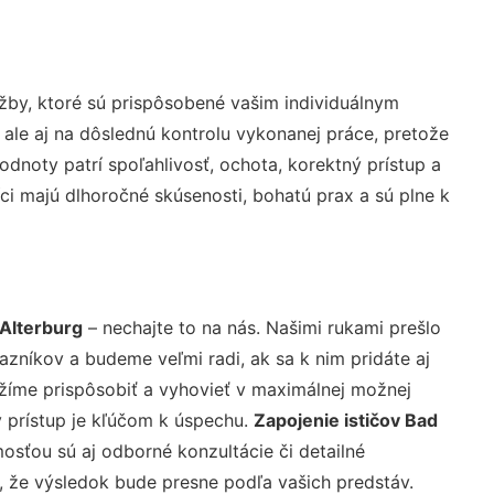
žby, ktoré sú prispôsobené vašim individuálnym
 ale aj na dôslednú kontrolu vykonanej práce, pretože
noty patrí spoľahlivosť, ochota, korektný prístup a
i majú dlhoročné skúsenosti, bohatú prax a sú plne k
-Alterburg
– nechajte to na nás. Našimi rukami prešlo
níkov a budeme veľmi radi, ak sa k nim pridáte aj
žíme prispôsobiť a vyhovieť v maximálnej možnej
 prístup je kľúčom k úspechu.
Zapojenie ističov Bad
osťou sú aj odborné konzultácie či detailné
u, že výsledok bude presne podľa vašich predstáv.