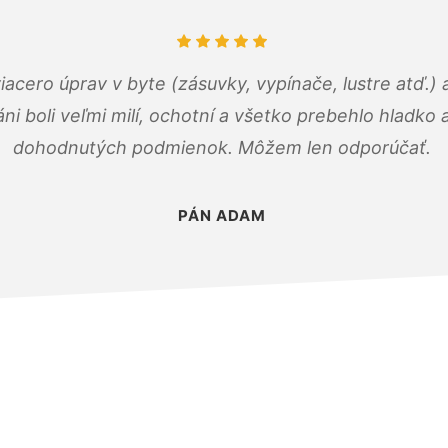
viacero úprav v byte (zásuvky, vypínače, lustre atď.
áni boli veľmi milí, ochotní a všetko prebehlo hladko
dohodnutých podmienok. Môžem len odporúčať.
PÁN ADAM