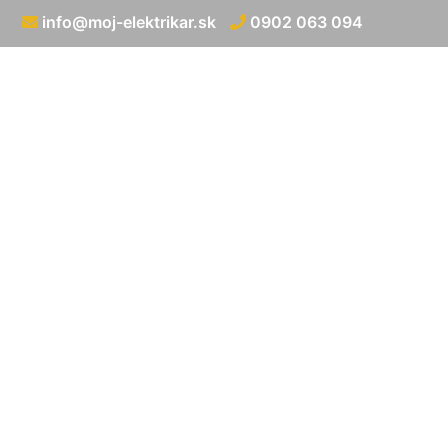
info@moj-elektrikar.sk
0902 063 094
Zapojenie i