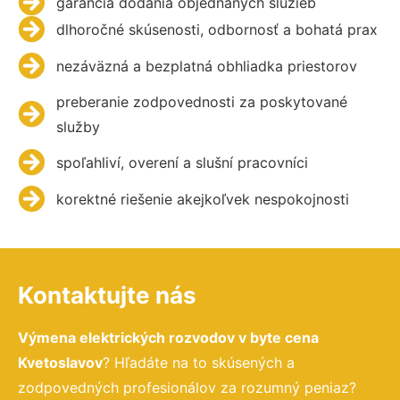
garancia dodania objednaných služieb
dlhoročné skúsenosti, odbornosť a bohatá prax
nezáväzná a bezplatná obhliadka priestorov
preberanie zodpovednosti za poskytované
služby
spoľahliví, overení a slušní pracovníci
korektné riešenie akejkoľvek nespokojnosti
Kontaktujte nás
Výmena elektrických rozvodov v byte cena
Kvetoslavov
? Hľadáte na to skúsených a
zodpovedných profesionálov za rozumný peniaz?