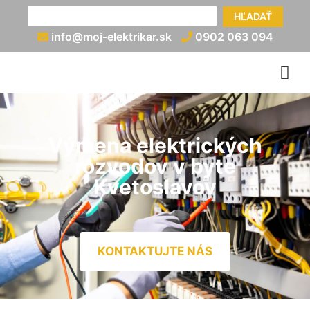
HĽADAŤ
info@moj-elektrikar.sk
0902 063 094
Výmena elektrických
rozvodov v byte
Kvetoslavov
KONTAKTUJTE NÁS