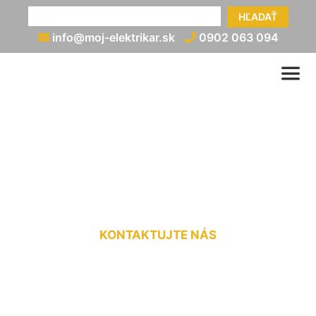
HĽADAŤ
info@moj-elektrikar.sk
0902 063 094
Uzemnenie rozvádzača
Miloslavov
KONTAKTUJTE NÁS