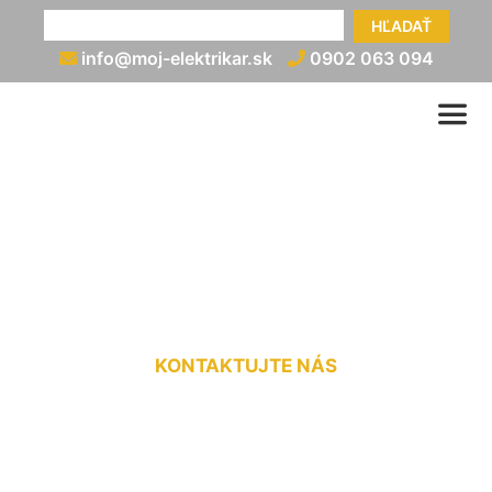
HĽADAŤ
info@moj-elektrikar.sk
0902 063 094
Elektroinštalácia v garáži
Miloslavov
KONTAKTUJTE NÁS