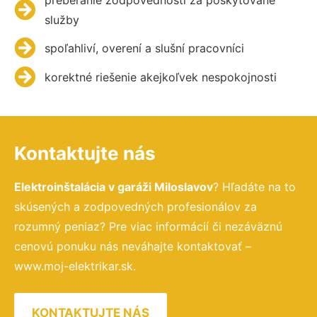
služby
spoľahliví, overení a slušní pracovníci
korektné riešenie akejkoľvek nespokojnosti
Kontaktujte nás
Elektroinštalácia v garáži Miloslavov
? Hľadáte na to
skúsených a zodpovedných profesionálov za
rozumný peniaz? Pre viac informácií či nezáväznú
cenovú ponuku nás neváhajte kontaktovať –
www.moj-elektrikar.sk.
KONTAKTUJTE NÁS