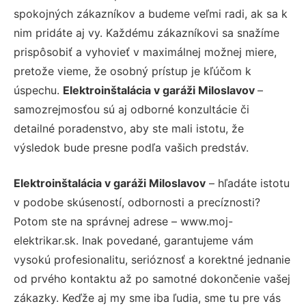
spokojných zákazníkov a budeme veľmi radi, ak sa k
nim pridáte aj vy. Každému zákazníkovi sa snažíme
prispôsobiť a vyhovieť v maximálnej možnej miere,
pretože vieme, že osobný prístup je kľúčom k
úspechu.
Elektroinštalácia v garáži Miloslavov
–
samozrejmosťou sú aj odborné konzultácie či
detailné poradenstvo, aby ste mali istotu, že
výsledok bude presne podľa vašich predstáv.
Elektroinštalácia v garáži Miloslavov
– hľadáte istotu
v podobe skúseností, odbornosti a precíznosti?
Potom ste na správnej adrese – www.moj-
elektrikar.sk. Inak povedané, garantujeme vám
vysokú profesionalitu, serióznosť a korektné jednanie
od prvého kontaktu až po samotné dokončenie vašej
zákazky. Keďže aj my sme iba ľudia, sme tu pre vás