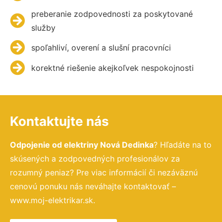
preberanie zodpovednosti za poskytované
služby
spoľahliví, overení a slušní pracovníci
korektné riešenie akejkoľvek nespokojnosti
Kontaktujte nás
Odpojenie od elektriny Nová Dedinka
? Hľadáte na to
skúsených a zodpovedných profesionálov za
rozumný peniaz? Pre viac informácií či nezáväznú
cenovú ponuku nás neváhajte kontaktovať –
www.moj-elektrikar.sk.