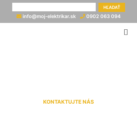
HĽADAŤ
info@moj-elektrikar.sk
0902 063 094
Odpojenie od elektriny
Nová Dedinka
KONTAKTUJTE NÁS