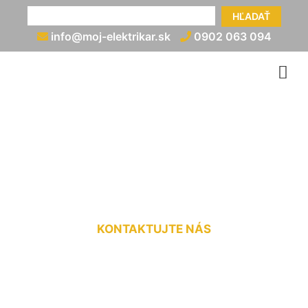
HĽADAŤ
info@moj-elektrikar.sk
0902 063 094
Zriadenie elektrickej
prípojky Zálesie
KONTAKTUJTE NÁS