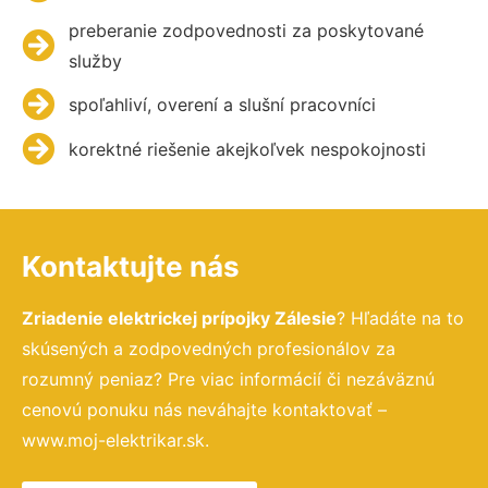
preberanie zodpovednosti za poskytované
služby
spoľahliví, overení a slušní pracovníci
korektné riešenie akejkoľvek nespokojnosti
Kontaktujte nás
Zriadenie elektrickej prípojky Zálesie
? Hľadáte na to
skúsených a zodpovedných profesionálov za
rozumný peniaz? Pre viac informácií či nezáväznú
cenovú ponuku nás neváhajte kontaktovať –
www.moj-elektrikar.sk.