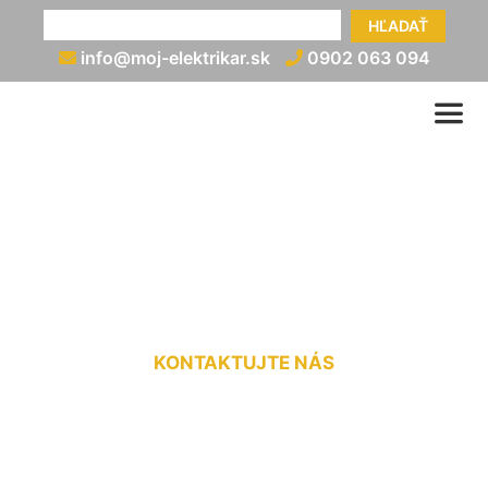
HĽADAŤ
info@moj-elektrikar.sk
0902 063 094
Zriadenie elektrickej
prípojky Devínska Nová Ves
KONTAKTUJTE NÁS