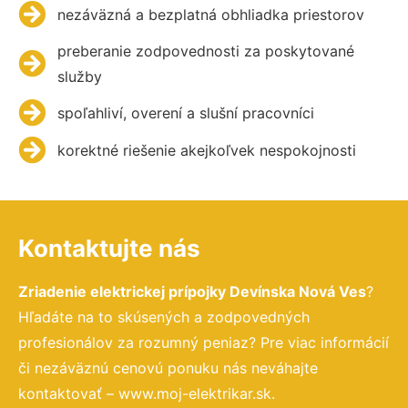
nezáväzná a bezplatná obhliadka priestorov
preberanie zodpovednosti za poskytované
služby
spoľahliví, overení a slušní pracovníci
korektné riešenie akejkoľvek nespokojnosti
Kontaktujte nás
Zriadenie elektrickej prípojky Devínska Nová Ves
?
Hľadáte na to skúsených a zodpovedných
profesionálov za rozumný peniaz? Pre viac informácií
či nezáväznú cenovú ponuku nás neváhajte
kontaktovať – www.moj-elektrikar.sk.