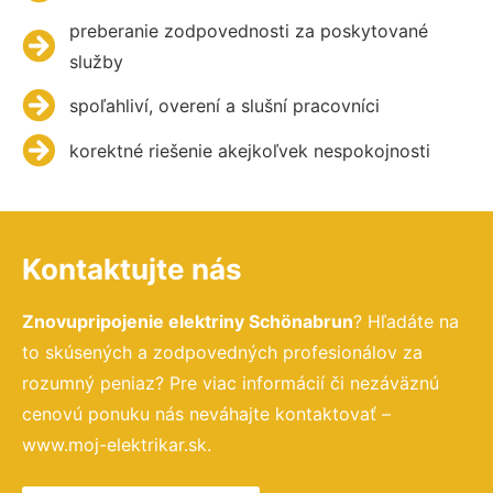
preberanie zodpovednosti za poskytované
služby
spoľahliví, overení a slušní pracovníci
korektné riešenie akejkoľvek nespokojnosti
Kontaktujte nás
Znovupripojenie elektriny Schönabrun
? Hľadáte na
to skúsených a zodpovedných profesionálov za
rozumný peniaz? Pre viac informácií či nezáväznú
cenovú ponuku nás neváhajte kontaktovať –
www.moj-elektrikar.sk.