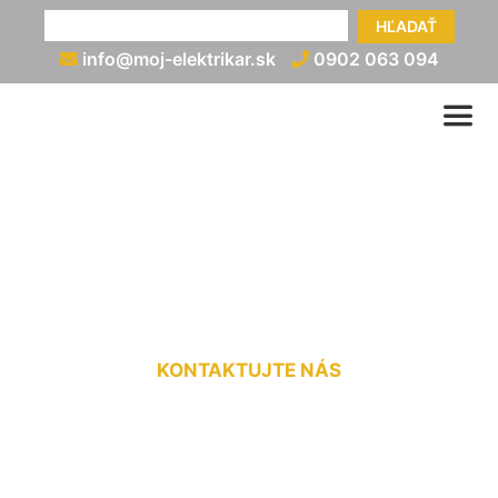
HĽADAŤ
info@moj-elektrikar.sk
0902 063 094
Znovupripojenie elektriny
cena Schönabrun
KONTAKTUJTE NÁS