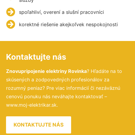
spoľahliví, overení a slušní pracovníci
korektné riešenie akejkoľvek nespokojnosti
Kontaktujte nás
Znovupripojenie elektriny Rovinka
? Hľadáte na to
skúsených a zodpovedných profesionálov za
rozumný peniaz? Pre viac informácií či nezáväznú
cenovú ponuku nás neváhajte kontaktovať –
www.moj-elektrikar.sk.
KONTAKTUJTE NÁS