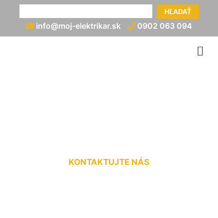
HĽADAŤ
info@moj-elektrikar.sk
0902 063 094
Znovupripojenie elektriny
cena Rovinka
KONTAKTUJTE NÁS