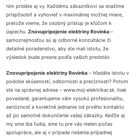
nim pridáte aj vy. Každému zákazníkovi sa snažíme
prispôsobiť a vyhovieť v maximálnej možnej miere,
pretože vieme, že osobný prístup je kľúčom k
úspechu.
Znovupripojenie elektriny Rovinka
–
samozrejmosťou sú aj odborné konzultácie či
detailné poradenstvo, aby ste mali istotu, že
výsledok bude presne podľa vašich predstáv.
Znovupripojenie elektriny Rovinka
– hľadáte istotu v
podobe skúseností, odbornosti a precíznosti? Potom
ste na správnej adrese – www.moj-elektrikar.sk. Inak
povedané, garantujeme vám vysokú profesionalitu,
serióznosť a korektné jednanie od prvého kontaktu
až po samotné dokončenie vašej zákazky. Keďže aj
my sme iba ľudia, sme tu pre vás nielen počas
spolupráce, ale aj v prípade riešenia prípadnej