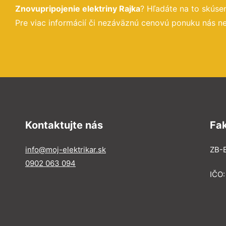
Znovupripojenie elektriny Rajka
? Hľadáte na to skús
Pre viac informácií či nezáväznú cenovú ponuku nás ne
Kontaktujte nás
Fa
info@moj-elektrikar.sk
ZB-E
0902 063 094
IČO