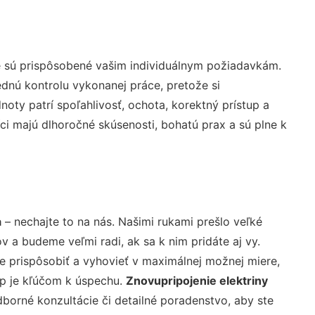
é sú prispôsobené vašim individuálnym požiadavkám.
lednú kontrolu vykonanej práce, pretože si
ty patrí spoľahlivosť, ochota, korektný prístup a
i majú dlhoročné skúsenosti, bohatú prax a sú plne k
a
– nechajte to na nás. Našimi rukami prešlo veľké
a budeme veľmi radi, ak sa k nim pridáte aj vy.
 prispôsobiť a vyhovieť v maximálnej možnej miere,
up je kľúčom k úspechu.
Znovupripojenie elektriny
borné konzultácie či detailné poradenstvo, aby ste