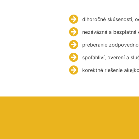
dlhoročné skúsenosti, 
nezáväzná a bezplatná 
preberanie zodpovednos
spoľahliví, overení a slu
korektné riešenie akejk