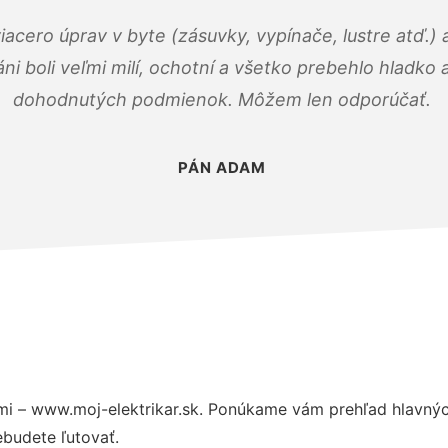
viacero úprav v byte (zásuvky, vypínače, lustre atď.
áni boli veľmi milí, ochotní a všetko prebehlo hladko
dohodnutých podmienok. Môžem len odporúčať.
PÁN ADAM
i – www.moj-elektrikar.sk. Ponúkame vám prehľad hlavnýc
budete ľutovať.