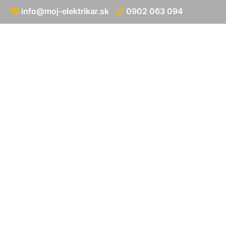
info@moj-elektrikar.sk
0902 063 094
Znovuprip