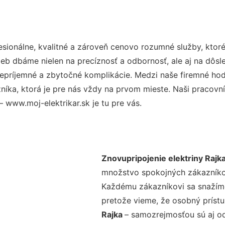
ionálne, kvalitné a zároveň cenovo rozumné služby, ktor
užieb dbáme nielen na precíznosť a odbornosť, ale aj na dôs
ríjemné a zbytočné komplikácie. Medzi naše firemné hodno
ka, ktorá je pre nás vždy na prvom mieste. Naši pracovníc
– www.moj-elektrikar.sk je tu pre vás.
Znovupripojenie elektriny Rajk
množstvo spokojných zákazníkov 
Každému zákazníkovi sa snažíme
pretože vieme, že osobný príst
Rajka
– samozrejmosťou sú aj od