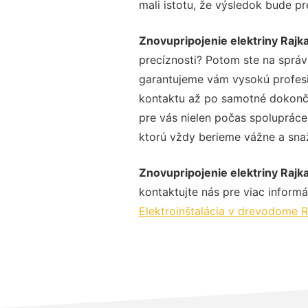
mali istotu, že výsledok bude p
Znovupripojenie elektriny Rajk
precíznosti? Potom ste na správ
garantujeme vám vysokú profesio
kontaktu až po samotné dokonče
pre vás nielen počas spolupráce,
ktorú vždy berieme vážne a snaží
Znovupripojenie elektriny Rajk
kontaktujte nás pre viac informác
Elektroinštalácia v drevodome R