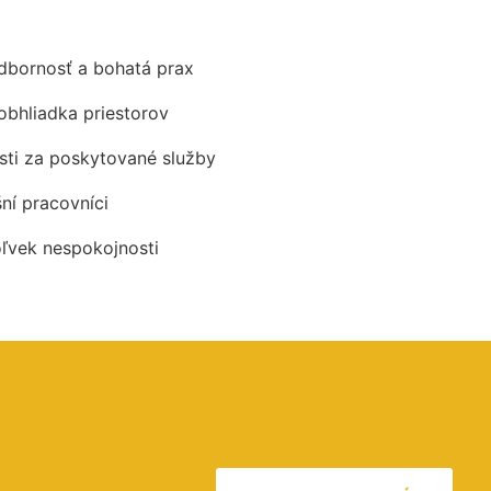
odbornosť a bohatá prax
obhliadka priestorov
ti za poskytované služby
šní pracovníci
oľvek nespokojnosti