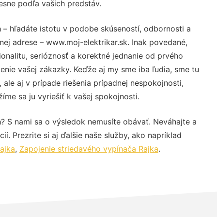
resne podľa vašich predstáv.
a
– hľadáte istotu v podobe skúseností, odbornosti a
nej adrese – www.moj-elektrikar.sk. Inak povedané,
nalitu, serióznosť a korektné jednanie od prvého
nie vašej zákazky. Keďže aj my sme iba ľudia, sme tu
 ale aj v prípade riešenia prípadnej nespokojnosti,
me sa ju vyriešiť k vašej spokojnosti.
a
? S nami sa o výsledok nemusíte obávať. Neváhajte a
ií. Prezrite si aj ďalšie naše služby, ako napríklad
ajka
,
Zapojenie striedavého vypínača Rajka
.