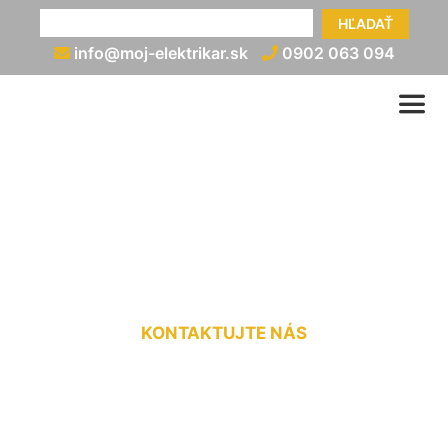
HĽADAŤ
info@moj-elektrikar.sk
0902 063 094
Znovupripojenie elektriny
cena Kittsee
KONTAKTUJTE NÁS