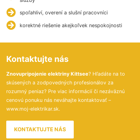
spoľahliví, overení a slušní pracovníci
korektné riešenie akejkoľvek nespokojnosti
Kontaktujte nás
Znovupripojenie elektriny Kittsee
? Hľadáte na to
skúsených a zodpovedných profesionálov za
rozumný peniaz? Pre viac informácií či nezáväznú
cenovú ponuku nás neváhajte kontaktovať –
www.moj-elektrikar.sk.
KONTAKTUJTE NÁS