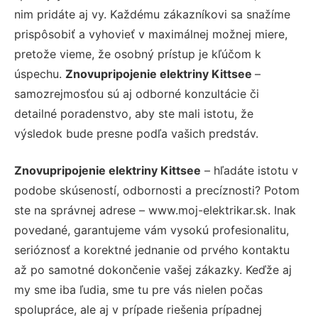
nim pridáte aj vy. Každému zákazníkovi sa snažíme
prispôsobiť a vyhovieť v maximálnej možnej miere,
pretože vieme, že osobný prístup je kľúčom k
úspechu.
Znovupripojenie elektriny Kittsee
–
samozrejmosťou sú aj odborné konzultácie či
detailné poradenstvo, aby ste mali istotu, že
výsledok bude presne podľa vašich predstáv.
Znovupripojenie elektriny Kittsee
– hľadáte istotu v
podobe skúseností, odbornosti a precíznosti? Potom
ste na správnej adrese – www.moj-elektrikar.sk. Inak
povedané, garantujeme vám vysokú profesionalitu,
serióznosť a korektné jednanie od prvého kontaktu
až po samotné dokončenie vašej zákazky. Keďže aj
my sme iba ľudia, sme tu pre vás nielen počas
spolupráce, ale aj v prípade riešenia prípadnej