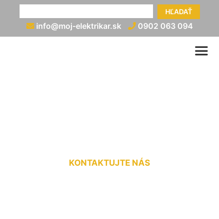
HĽADAŤ
info@moj-elektrikar.sk
0902 063 094
Zapojenie vypínača hviezda
trojuholník Marchegg
KONTAKTUJTE NÁS