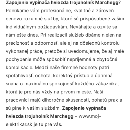
Zapojenie vypínača hviezda trojuholník Marchegg
?
Ponúkame vám profesionálne, kvalitné a zároveň
cenovo rozumné služby, ktoré sú prispôsobené vašim
individuálnym požiadavkám. Neváhajte a ozvite sa
nám ešte dnes. Pri realizácií služieb dbáme nielen na
precíznosť a odbornosť, ale aj na dôslednú kontrolu
vykonanej práce, pretože si uvedomujeme, že aj malé
pochybenie môže spôsobiť nepríjemné a zbytočné
komplikácie. Medzi naše firemné hodnoty patrí
spoľahlivosť, ochota, korektný prístup a úprimná
snaha o maximálnu spokojnosť každého zákazníka,
ktorá je pre nás vždy na prvom mieste. Naši
pracovníci majú dlhoročné skúsenosti, bohatú prax a
sú plne k vašim službám.
Zapojenie vypínača
hviezda trojuholník Marchegg
– www.moj-
elektrikar.sk je tu pre vás.