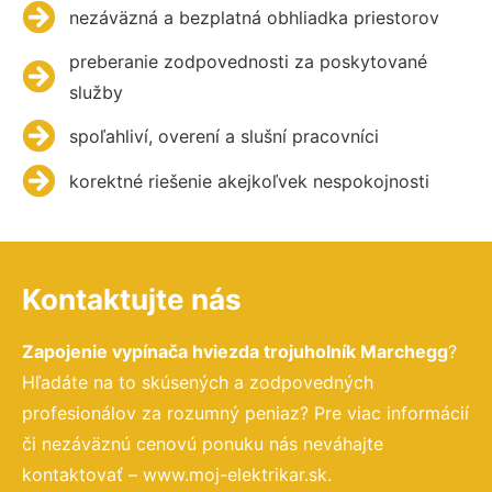
nezáväzná a bezplatná obhliadka priestorov
preberanie zodpovednosti za poskytované
služby
spoľahliví, overení a slušní pracovníci
korektné riešenie akejkoľvek nespokojnosti
Kontaktujte nás
Zapojenie vypínača hviezda trojuholník Marchegg
?
Hľadáte na to skúsených a zodpovedných
profesionálov za rozumný peniaz? Pre viac informácií
či nezáväznú cenovú ponuku nás neváhajte
kontaktovať – www.moj-elektrikar.sk.