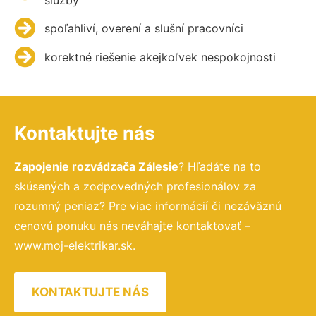
spoľahliví, overení a slušní pracovníci
korektné riešenie akejkoľvek nespokojnosti
Kontaktujte nás
Zapojenie rozvádzača Zálesie
? Hľadáte na to
skúsených a zodpovedných profesionálov za
rozumný peniaz? Pre viac informácií či nezáväznú
cenovú ponuku nás neváhajte kontaktovať –
www.moj-elektrikar.sk.
KONTAKTUJTE NÁS