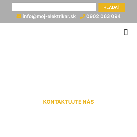
HĽADAŤ
info@moj-elektrikar.sk
0902 063 094
Zapojenie rozvádzača cena
Zálesie
KONTAKTUJTE NÁS