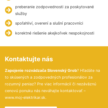
preberanie zodpovednosti za poskytované
služby
spoľahliví, overení a slušní pracovníci
korektné riešenie akejkoľvek nespokojnosti
Kontaktujte nás
Zapojenie rozvádzača Slovenský Grob
? Hľadáte na
to skúsených a zodpovedných profesionálov za
rozumný peniaz? Pre viac informácií či nezáväznú
cenovú ponuku nás neváhajte kontaktovať –
www.moj-elektrikar.sk.