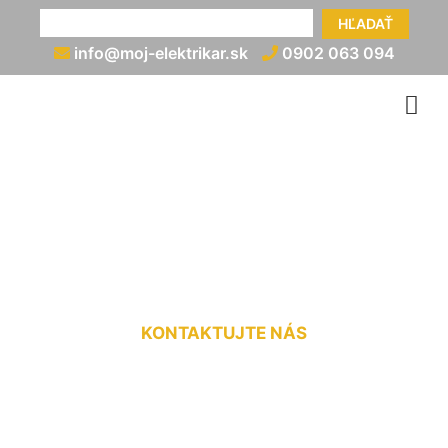
HĽADAŤ
info@moj-elektrikar.sk
0902 063 094
Zapojenie rozvádzača cena
Slovenský Grob
KONTAKTUJTE NÁS