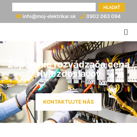
HĽADAŤ
info@moj-elektrikar.sk
0902 063 094
Zapojenie rozvádzača cena
Hviezdoslavov
KONTAKTUJTE NÁS