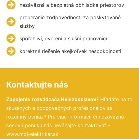
nezáväzná a bezplatná obhliadka priestorov
preberanie zodpovednosti za poskytované
služby
spoľahliví, overení a slušní pracovníci
korektné riešenie akejkoľvek nespokojnosti
Kontaktujte nás
Zapojenie rozvádzača Hviezdoslavov
? Hľadáte na to
skúsených a zodpovedných profesionálov za
rozumný peniaz? Pre viac informácií či nezáväznú
cenovú ponuku nás neváhajte kontaktovať –
www.moj-elektrikar.sk.