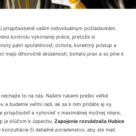
sú prispôsobené vašim individuálnym požiadavkám.
lednú kontrolu vykonanej práce, pretože si
ty patrí spoľahlivosť, ochota, korektný prístup a
i majú dlhoročné skúsenosti, bohatú prax a sú plne k
nechajte to na nás. Našimi rukami prešlo veľké
a budeme veľmi radi, ak sa k nim pridáte aj vy.
 prispôsobiť a vyhovieť v maximálnej možnej miere,
up je kľúčom k úspechu.
Zapojenie rozvádzača Hubice
konzultácie či detailné poradenstvo, aby ste mali