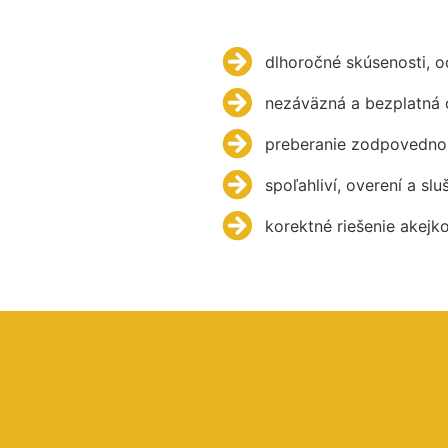
dlhoročné skúsenosti, 
nezáväzná a bezplatná 
preberanie zodpovednos
spoľahliví, overení a slu
korektné riešenie akejk