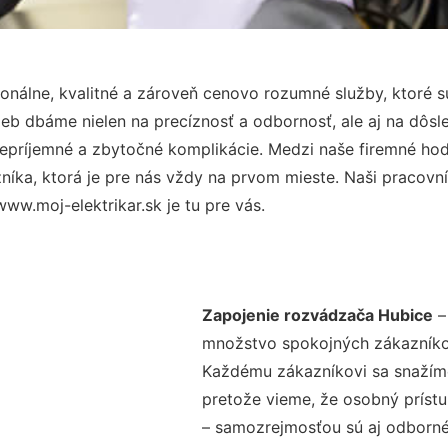
nálne, kvalitné a zároveň cenovo rozumné služby, ktoré 
užieb dbáme nielen na precíznosť a odbornosť, ale aj na dôs
ríjemné a zbytočné komplikácie. Medzi naše firemné hodno
ka, ktorá je pre nás vždy na prvom mieste. Naši pracovníc
ww.moj-elektrikar.sk je tu pre vás.
Zapojenie rozvádzača Hubice
– 
množstvo spokojných zákazníkov 
Každému zákazníkovi sa snažíme
pretože vieme, že osobný príst
– samozrejmosťou sú aj odborné 