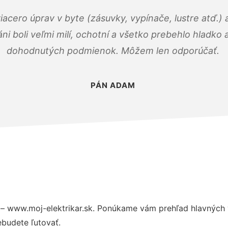
viacero úprav v byte (zásuvky, vypínače, lustre atď.
áni boli veľmi milí, ochotní a všetko prebehlo hladko
dohodnutých podmienok. Môžem len odporúčať.
PÁN ADAM
– www.moj-elektrikar.sk. Ponúkame vám prehľad hlavných v
budete ľutovať.