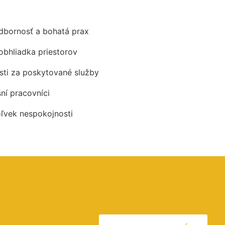
odbornosť a bohatá prax
obhliadka priestorov
ti za poskytované služby
šní pracovníci
oľvek nespokojnosti