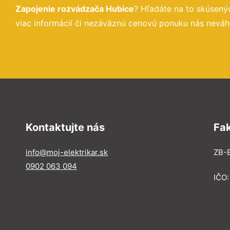
Zapojenie rozvádzača Hubice
? Hľadáte na to skúsen
viac informácií či nezáväznú cenovú ponuku nás neváha
Kontaktujte nás
Fa
info@moj-elektrikar.sk
ZB-E
0902 063 094
IČO