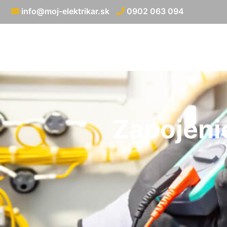
info@moj-elektrikar.sk
0902 063 094
Zapojeni