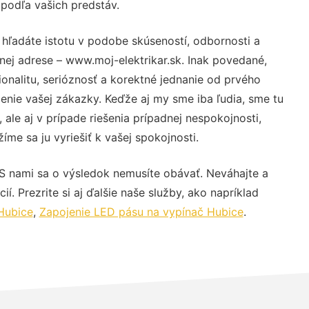
 podľa vašich predstáv.
 hľadáte istotu v podobe skúseností, odbornosti a
nej adrese – www.moj-elektrikar.sk. Inak povedané,
nalitu, serióznosť a korektné jednanie od prvého
nie vašej zákazky. Keďže aj my sme iba ľudia, sme tu
 ale aj v prípade riešenia prípadnej nespokojnosti,
me sa ju vyriešiť k vašej spokojnosti.
 S nami sa o výsledok nemusíte obávať. Neváhajte a
ií. Prezrite si aj ďalšie naše služby, ako napríklad
Hubice
,
Zapojenie LED pásu na vypínač Hubice
.