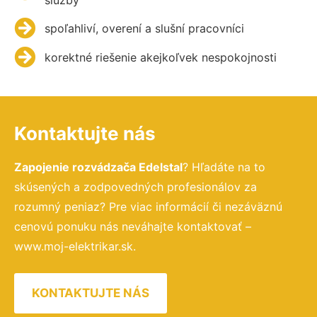
spoľahliví, overení a slušní pracovníci
korektné riešenie akejkoľvek nespokojnosti
Kontaktujte nás
Zapojenie rozvádzača Edelstal
? Hľadáte na to
skúsených a zodpovedných profesionálov za
rozumný peniaz? Pre viac informácií či nezáväznú
cenovú ponuku nás neváhajte kontaktovať –
www.moj-elektrikar.sk.
KONTAKTUJTE NÁS