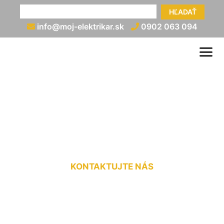
HĽADAŤ
info@moj-elektrikar.sk
0902 063 094
Zapojenie rozvádzača cena
Edelstal
KONTAKTUJTE NÁS