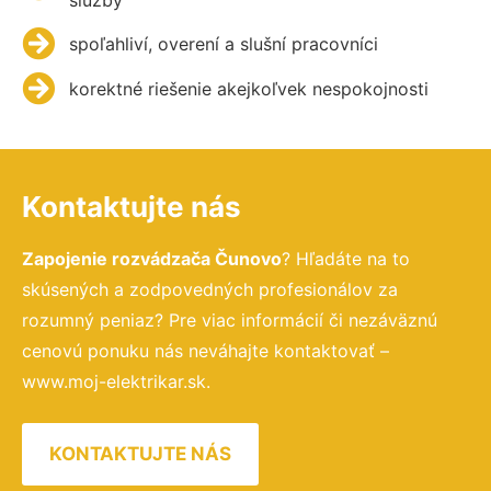
spoľahliví, overení a slušní pracovníci
korektné riešenie akejkoľvek nespokojnosti
Kontaktujte nás
Zapojenie rozvádzača Čunovo
? Hľadáte na to
skúsených a zodpovedných profesionálov za
rozumný peniaz? Pre viac informácií či nezáväznú
cenovú ponuku nás neváhajte kontaktovať –
www.moj-elektrikar.sk.
KONTAKTUJTE NÁS