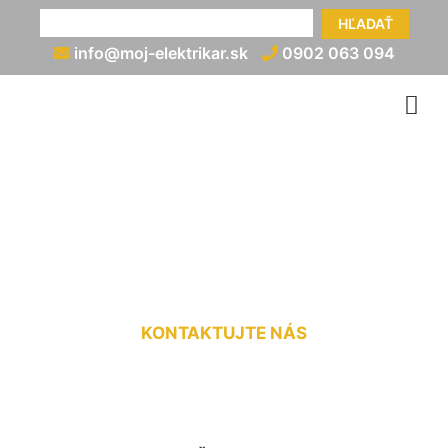
HĽADAŤ
info@moj-elektrikar.sk
0902 063 094
Zapojenie rozvádzača cena
Čunovo
KONTAKTUJTE NÁS