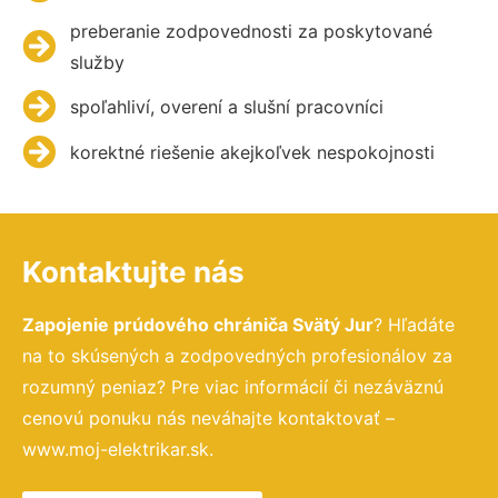
preberanie zodpovednosti za poskytované
služby
spoľahliví, overení a slušní pracovníci
korektné riešenie akejkoľvek nespokojnosti
Kontaktujte nás
Zapojenie prúdového chrániča Svätý Jur
? Hľadáte
na to skúsených a zodpovedných profesionálov za
rozumný peniaz? Pre viac informácií či nezáväznú
cenovú ponuku nás neváhajte kontaktovať –
www.moj-elektrikar.sk.