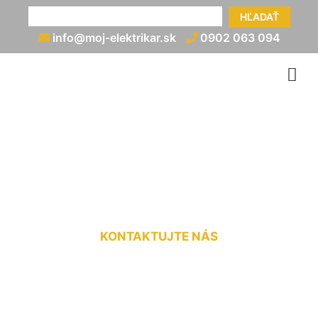
HĽADAŤ
info@moj-elektrikar.sk
0902 063 094
Zapojenie prúdových
chráničov Svätý Jur
KONTAKTUJTE NÁS