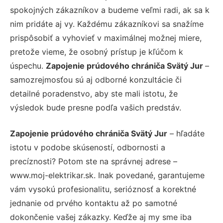
spokojných zákazníkov a budeme veľmi radi, ak sa k
nim pridáte aj vy. Každému zákazníkovi sa snažíme
prispôsobiť a vyhovieť v maximálnej možnej miere,
pretože vieme, že osobný prístup je kľúčom k
úspechu.
Zapojenie prúdového chrániča Svätý Jur
–
samozrejmosťou sú aj odborné konzultácie či
detailné poradenstvo, aby ste mali istotu, že
výsledok bude presne podľa vašich predstáv.
Zapojenie prúdového chrániča Svätý Jur
– hľadáte
istotu v podobe skúseností, odbornosti a
precíznosti? Potom ste na správnej adrese –
www.moj-elektrikar.sk. Inak povedané, garantujeme
vám vysokú profesionalitu, serióznosť a korektné
jednanie od prvého kontaktu až po samotné
dokončenie vašej zákazky. Keďže aj my sme iba