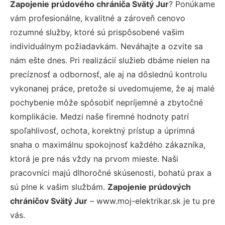
Zapojenie prúdového chrániča Svätý Jur
? Ponúkame
vám profesionálne, kvalitné a zároveň cenovo
rozumné služby, ktoré sú prispôsobené vašim
individuálnym požiadavkám. Neváhajte a ozvite sa
nám ešte dnes. Pri realizácií služieb dbáme nielen na
precíznosť a odbornosť, ale aj na dôslednú kontrolu
vykonanej práce, pretože si uvedomujeme, že aj malé
pochybenie môže spôsobiť nepríjemné a zbytočné
komplikácie. Medzi naše firemné hodnoty patrí
spoľahlivosť, ochota, korektný prístup a úprimná
snaha o maximálnu spokojnosť každého zákazníka,
ktorá je pre nás vždy na prvom mieste. Naši
pracovníci majú dlhoročné skúsenosti, bohatú prax a
sú plne k vašim službám.
Zapojenie prúdových
chráničov Svätý Jur
– www.moj-elektrikar.sk je tu pre
vás.