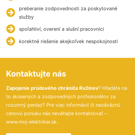
preberanie zodpovednosti za poskytované
služby
spoľahliví, overení a slušní pracovníci
korektné riešenie akejkoľvek nespokojnosti
Kontaktujte nás
Zapojenie prúdového chrániča Ružinov
? Hľadáte na
to skúsených a zodpovedných profesionálov za
rozumný peniaz? Pre viac informácií či nezáväznú
cenovú ponuku nás neváhajte kontaktovať –
www.moj-elektrikar.sk.