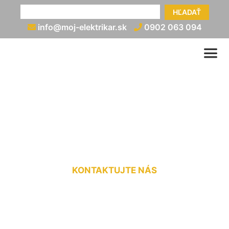
HĽADAŤ
info@moj-elektrikar.sk
0902 063 094
Zapojenie prúdových
chráničov Ružinov
KONTAKTUJTE NÁS