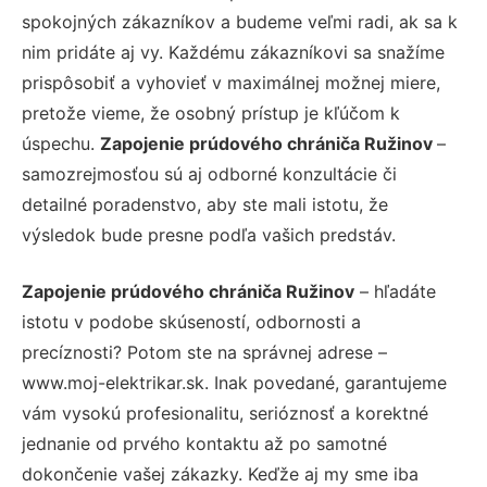
spokojných zákazníkov a budeme veľmi radi, ak sa k
nim pridáte aj vy. Každému zákazníkovi sa snažíme
prispôsobiť a vyhovieť v maximálnej možnej miere,
pretože vieme, že osobný prístup je kľúčom k
úspechu.
Zapojenie prúdového chrániča Ružinov
–
samozrejmosťou sú aj odborné konzultácie či
detailné poradenstvo, aby ste mali istotu, že
výsledok bude presne podľa vašich predstáv.
Zapojenie prúdového chrániča Ružinov
– hľadáte
istotu v podobe skúseností, odbornosti a
precíznosti? Potom ste na správnej adrese –
www.moj-elektrikar.sk. Inak povedané, garantujeme
vám vysokú profesionalitu, serióznosť a korektné
jednanie od prvého kontaktu až po samotné
dokončenie vašej zákazky. Keďže aj my sme iba