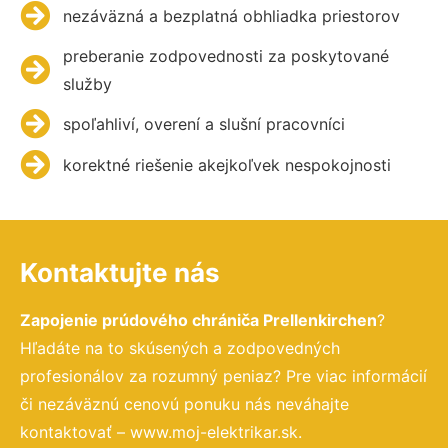
nezáväzná a bezplatná obhliadka priestorov
preberanie zodpovednosti za poskytované
služby
spoľahliví, overení a slušní pracovníci
korektné riešenie akejkoľvek nespokojnosti
Kontaktujte nás
Zapojenie prúdového chrániča Prellenkirchen
?
Hľadáte na to skúsených a zodpovedných
profesionálov za rozumný peniaz? Pre viac informácií
či nezáväznú cenovú ponuku nás neváhajte
kontaktovať – www.moj-elektrikar.sk.