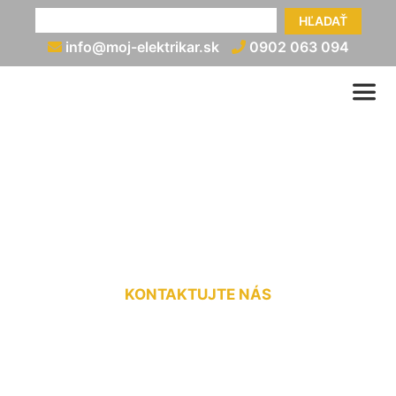
HĽADAŤ
info@moj-elektrikar.sk
0902 063 094
Zapojenie prúdových
chráničov Prellenkirchen
KONTAKTUJTE NÁS