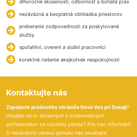
dlhoročné skúsenosti, odbornosť a bohatá prax
nezáväzná a bezplatná obhliadka priestorov
preberanie zodpovednosti za poskytované
služby
spoľahliví, overení a slušní pracovníci
korektné riešenie akejkoľvek nespokojnosti
Kontaktujte nás
Zapojenie prúdového chrániča Nová Ves pri Dunaji
?
Hľadáte na to skúsených a zodpovedných
profesionálov za rozumný peniaz? Pre viac informácií
či nezáväznú cenovú ponuku nás neváhajte