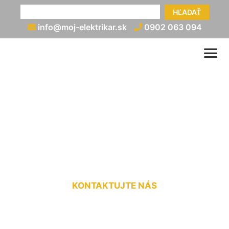
HĽADAŤ
info@moj-elektrikar.sk
0902 063 094
Zapojenie prúdových
chráničov Nová Ves pri
Dunaji
KONTAKTUJTE NÁS