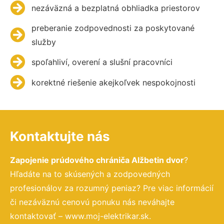
nezáväzná a bezplatná obhliadka priestorov
preberanie zodpovednosti za poskytované
služby
spoľahliví, overení a slušní pracovníci
korektné riešenie akejkoľvek nespokojnosti
Kontaktujte nás
Zapojenie prúdového chrániča Alžbetin dvor
?
Hľadáte na to skúsených a zodpovedných
profesionálov za rozumný peniaz? Pre viac informácií
či nezáväznú cenovú ponuku nás neváhajte
kontaktovať – www.moj-elektrikar.sk.