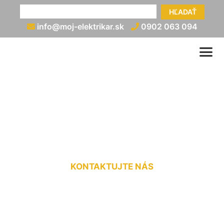
HĽADAŤ
info@moj-elektrikar.sk
0902 063 094
Zapojenie prúdových
chráničov Alžbetin dvor
KONTAKTUJTE NÁS