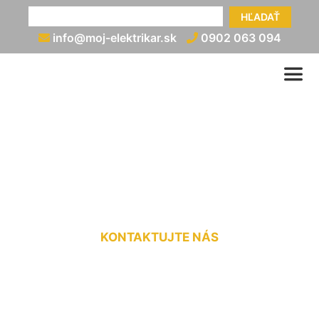
HĽADAŤ
info@moj-elektrikar.sk
0902 063 094
Zapojenie prepäťových
ochrán Rusovce
KONTAKTUJTE NÁS