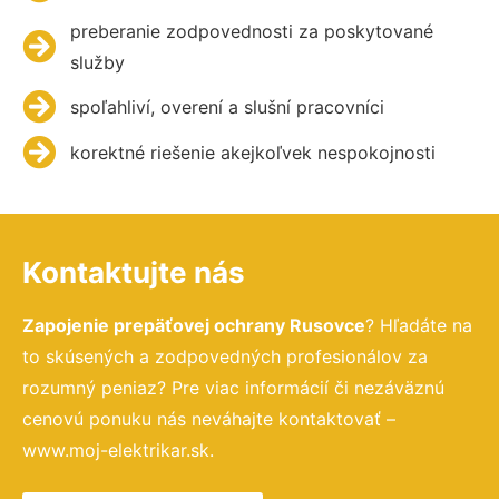
preberanie zodpovednosti za poskytované
služby
spoľahliví, overení a slušní pracovníci
korektné riešenie akejkoľvek nespokojnosti
Kontaktujte nás
Zapojenie prepäťovej ochrany Rusovce
? Hľadáte na
to skúsených a zodpovedných profesionálov za
rozumný peniaz? Pre viac informácií či nezáväznú
cenovú ponuku nás neváhajte kontaktovať –
www.moj-elektrikar.sk.