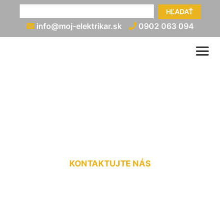
HĽADAŤ
info@moj-elektrikar.sk
0902 063 094
Zapojenie prepäťových
ochrán Mierovo
KONTAKTUJTE NÁS