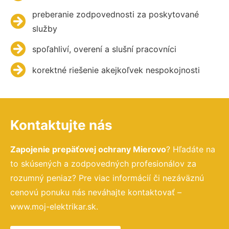
preberanie zodpovednosti za poskytované
služby
spoľahliví, overení a slušní pracovníci
korektné riešenie akejkoľvek nespokojnosti
Kontaktujte nás
Zapojenie prepäťovej ochrany Mierovo
? Hľadáte na
to skúsených a zodpovedných profesionálov za
rozumný peniaz? Pre viac informácií či nezáväznú
cenovú ponuku nás neváhajte kontaktovať –
www.moj-elektrikar.sk.