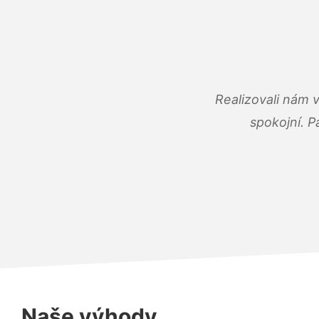
Realizovali nám 
spokojní. P
Naše výhody