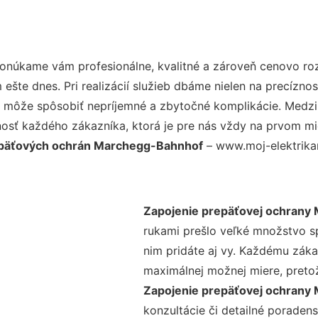
Ponúkame vám profesionálne, kvalitné a zároveň cenovo ro
šte dnes. Pri realizácií služieb dbáme nielen na precíznos
 môže spôsobiť nepríjemné a zbytočné komplikácie. Medzi n
osť každého zákazníka, ktorá je pre nás vždy na prvom mie
epäťových ochrán Marchegg-Bahnhof
– www.moj-elektrikar.
Zapojenie prepäťovej ochrany
rukami prešlo veľké množstvo s
nim pridáte aj vy. Každému záka
maximálnej možnej miere, preto
Zapojenie prepäťovej ochran
konzultácie či detailné poradens