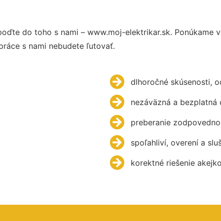
poďte do toho s nami – www.moj-elektrikar.sk. Ponúkame 
práce s nami nebudete ľutovať.
dlhoročné skúsenosti, 
nezáväzná a bezplatná 
preberanie zodpovednos
spoľahliví, overení a slu
korektné riešenie akejk