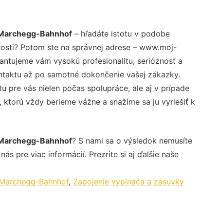
 Marchegg-Bahnhof
– hľadáte istotu v podobe
nosti? Potom ste na správnej adrese – www.moj-
rantujeme vám vysokú profesionalitu, serióznosť a
ntaktu až po samotné dokončenie vašej zákazky.
u pre vás nielen počas spolupráce, ale aj v prípade
, ktorú vždy berieme vážne a snažíme sa ju vyriešiť k
 Marchegg-Bahnhof
? S nami sa o výsledok nemusíte
ás pre viac informácií. Prezrite si aj ďalšie naše
 Marchegg-Bahnhof
,
Zapojenie vypínača a zásuvky