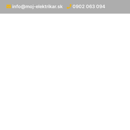
info@moj-elektrikar.sk
0902 063 094
Zapojenie prepä