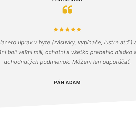
viacero úprav v byte (zásuvky, vypínače, lustre atď.
áni boli veľmi milí, ochotní a všetko prebehlo hladko
dohodnutých podmienok. Môžem len odporúčať.
PÁN ADAM