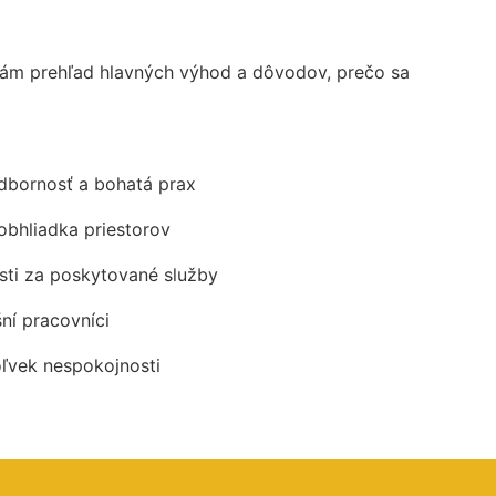
vám prehľad hlavných výhod a dôvodov, prečo sa
odbornosť a bohatá prax
obhliadka priestorov
ti za poskytované služby
šní pracovníci
oľvek nespokojnosti