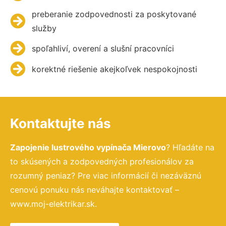
preberanie zodpovednosti za poskytované
služby
spoľahliví, overení a slušní pracovníci
korektné riešenie akejkoľvek nespokojnosti
Kontaktujte nás
Zapojenie lustrového vypínača Mierovo
? Hľadáte na
to skúsených a zodpovedných profesionálov za
rozumný peniaz? Pre viac informácií či nezáväznú
cenovú ponuku nás neváhajte kontaktovať –
www.moj-elektrikar.sk.