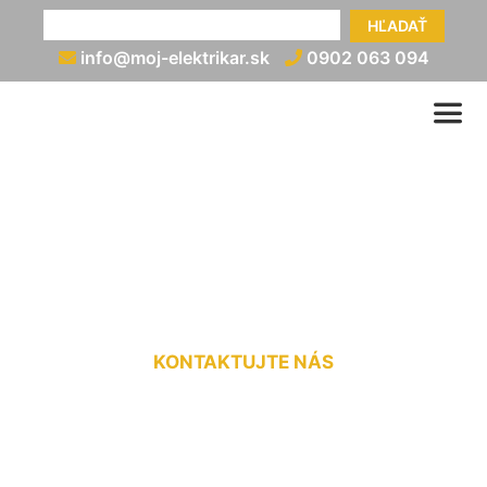
HĽADAŤ
info@moj-elektrikar.sk
0902 063 094
Zapojenie lustrového
vypínača Mierovo
KONTAKTUJTE NÁS