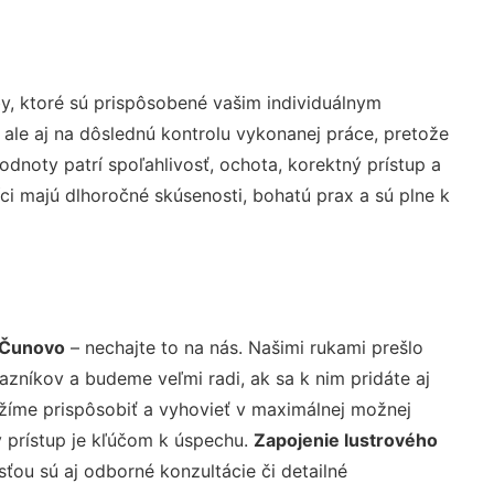
y, ktoré sú prispôsobené vašim individuálnym
 ale aj na dôslednú kontrolu vykonanej práce, pretože
noty patrí spoľahlivosť, ochota, korektný prístup a
i majú dlhoročné skúsenosti, bohatú prax a sú plne k
 Čunovo
– nechajte to na nás. Našimi rukami prešlo
níkov a budeme veľmi radi, ak sa k nim pridáte aj
žíme prispôsobiť a vyhovieť v maximálnej možnej
 prístup je kľúčom k úspechu.
Zapojenie lustrového
ťou sú aj odborné konzultácie či detailné