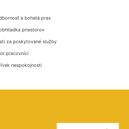
odbornosť a bohatá prax
obhliadka priestorov
ti za poskytované služby
šní pracovníci
oľvek nespokojnosti