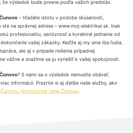
u, že výsledok bude presne podľa vašich predstáv.
 Čunovo
– hľadáte istotu v podobe skúseností,
 ste na správnej adrese – www.moj-elektrikar.sk. Inak
ú profesionalitu, serióznosť a korektné jednanie od
dokončenie vašej zákazky. Keďže aj my sme iba ľudia,
upráce, ale aj v prípade riešenia prípadnej
e vážne a snažíme sa ju vyriešiť k vašej spokojnosti.
 Čunovo
? S nami sa o výsledok nemusíte obávať.
iac informácií. Prezrite si aj ďalšie naše služby, ako
 Čunovo
,
Hromozvod cena Čunovo
.