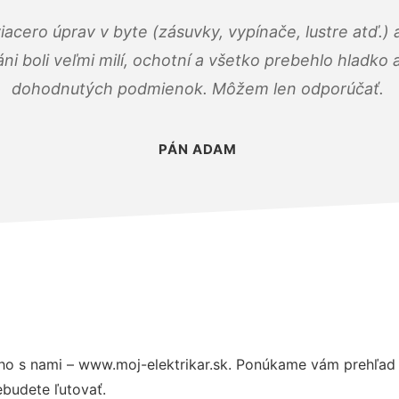
viacero úprav v byte (zásuvky, vypínače, lustre atď.
áni boli veľmi milí, ochotní a všetko prebehlo hladko
dohodnutých podmienok. Môžem len odporúčať.
PÁN ADAM
o s nami – www.moj-elektrikar.sk. Ponúkame vám prehľad 
budete ľutovať.