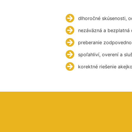
dlhoročné skúsenosti, 
nezáväzná a bezplatná 
preberanie zodpovednos
spoľahliví, overení a slu
korektné riešenie akejk