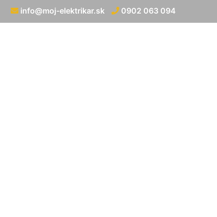
info@moj-elektrikar.sk
0902 063 094
Zapojenie 