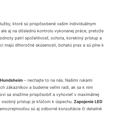
užby, ktoré sú prispôsobené vašim individuálnym
 ale aj na dôslednú kontrolu vykonanej práce, pretože
noty patrí spoľahlivosť, ochota, korektný prístup a
i majú dlhoročné skúsenosti, bohatú prax a sú plne k
č Hundsheim
– nechajte to na nás. Našimi rukami
ch zákazníkov a budeme veľmi radi, ak sa k nim
ovi sa snažíme prispôsobiť a vyhovieť v maximálnej
e osobný prístup je kľúčom k úspechu.
Zapojenie LED
amozrejmosťou sú aj odborné konzultácie či detailné