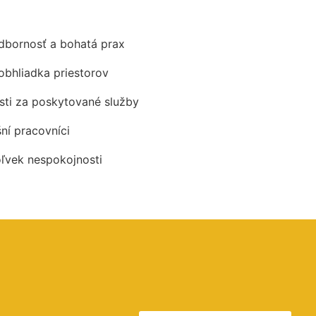
odbornosť a bohatá prax
obhliadka priestorov
ti za poskytované služby
šní pracovníci
oľvek nespokojnosti