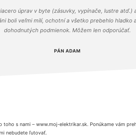
viacero úprav v byte (zásuvky, vypínače, lustre atď.
áni boli veľmi milí, ochotní a všetko prebehlo hladko
dohodnutých podmienok. Môžem len odporúčať.
PÁN ADAM
 toho s nami – www.moj-elektrikar.sk. Ponúkame vám preh
mi nebudete ľutovať.