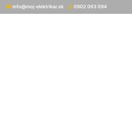
info@moj-elektrikar.sk
0902 063 094
Zapojenie LE