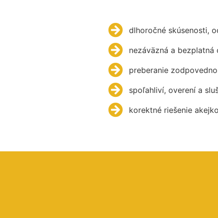
dlhoročné skúsenosti, 
nezáväzná a bezplatná 
preberanie zodpovednos
spoľahliví, overení a slu
korektné riešenie akejk