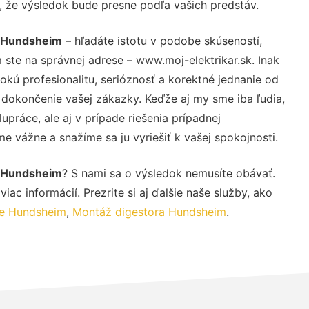
u, že výsledok bude presne podľa vašich predstáv.
č Hundsheim
– hľadáte istotu v podobe skúseností,
 ste na správnej adrese – www.moj-elektrikar.sk. Inak
ú profesionalitu, serióznosť a korektné jednanie od
dokončenie vašej zákazky. Keďže aj my sme iba ľudia,
upráce, ale aj v prípade riešenia prípadnej
e vážne a snažíme sa ju vyriešiť k vašej spokojnosti.
č Hundsheim
? S nami sa o výsledok nemusíte obávať.
iac informácií. Prezrite si aj ďalšie naše služby, ako
ce Hundsheim
,
Montáž digestora Hundsheim
.