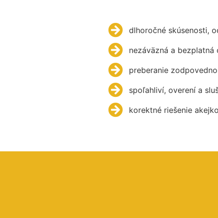
dlhoročné skúsenosti, 
nezáväzná a bezplatná 
preberanie zodpovednos
spoľahliví, overení a slu
korektné riešenie akejk