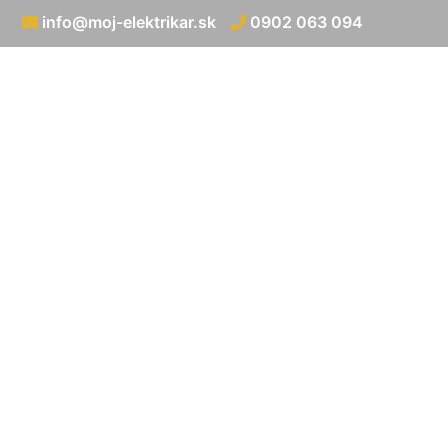
info@moj-elektrikar.sk
0902 063 094
Zapojenie 