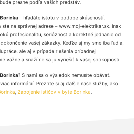
 bude presne podľa vašich predstáv.
 Borinka
– hľadáte istotu v podobe skúseností,
 ste na správnej adrese – www.moj-elektrikar.sk. Inak
ú profesionalitu, serióznosť a korektné jednanie od
dokončenie vašej zákazky. Keďže aj my sme iba ľudia,
upráce, ale aj v prípade riešenia prípadnej
e vážne a snažíme sa ju vyriešiť k vašej spokojnosti.
 Borinka
? S nami sa o výsledok nemusíte obávať.
iac informácií. Prezrite si aj ďalšie naše služby, ako
orinka
,
Zapojenie ističov v byte Borinka
.