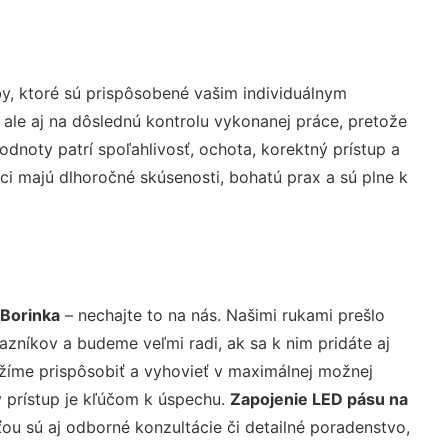
y, ktoré sú prispôsobené vašim individuálnym
 ale aj na dôslednú kontrolu vykonanej práce, pretože
noty patrí spoľahlivosť, ochota, korektný prístup a
i majú dlhoročné skúsenosti, bohatú prax a sú plne k
 Borinka
– nechajte to na nás. Našimi rukami prešlo
níkov a budeme veľmi radi, ak sa k nim pridáte aj
žíme prispôsobiť a vyhovieť v maximálnej možnej
 prístup je kľúčom k úspechu.
Zapojenie LED pásu na
u sú aj odborné konzultácie či detailné poradenstvo,