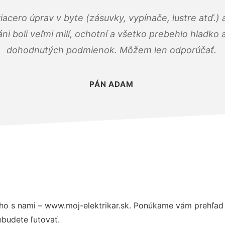
viacero úprav v byte (zásuvky, vypínače, lustre atď.
áni boli veľmi milí, ochotní a všetko prebehlo hladko
dohodnutých podmienok. Môžem len odporúčať.
PÁN ADAM
ho s nami – www.moj-elektrikar.sk. Ponúkame vám prehľad 
budete ľutovať.