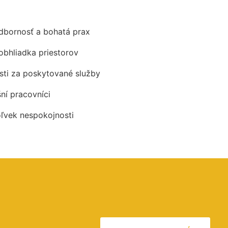
odbornosť a bohatá prax
obhliadka priestorov
ti za poskytované služby
šní pracovníci
oľvek nespokojnosti