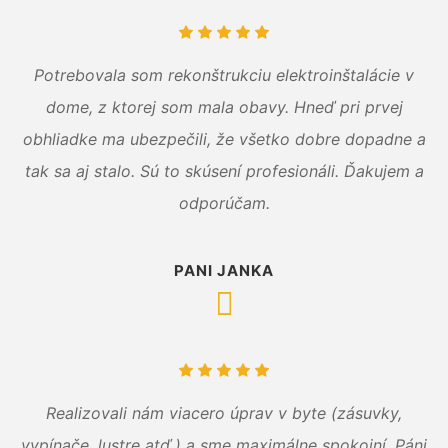
Potrebovala som rekonštrukciu elektroinštalácie v
dome, z ktorej som mala obavy. Hneď pri prvej
obhliadke ma ubezpečili, že všetko dobre dopadne a
tak sa aj stalo. Sú to skúsení profesionáli. Ďakujem a
odporúčam.
PANI JANKA
Realizovali nám viacero úprav v byte (zásuvky,
vypínače, lustre atď.) a sme maximálne spokojní. Páni