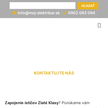
HĽADAŤ
info@moj-elektrikar.sk
0902 063 094
Zapojenie ističa Zlaté Klasy
KONTAKTUJTE NÁS
Zapojenie ističov Zlaté Klasy
? Ponúkame vám