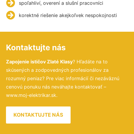
spoľahliví, overení a slušní pracovníci
korektné riešenie akejkoľvek nespokojnosti
Kontaktujte nás
Zapojenie ističov Zlaté Klasy
? Hľadáte na to
skúsených a zodpovedných profesionálov za
rozumný peniaz? Pre viac informácií či nezáväznú
cenovú ponuku nás neváhajte kontaktovať –
www.moj-elektrikar.sk.
KONTAKTUJTE NÁS