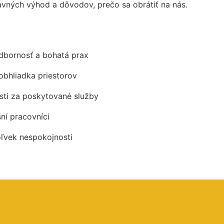
vných výhod a dôvodov, prečo sa obrátiť na nás.
odbornosť a bohatá prax
obhliadka priestorov
ti za poskytované služby
šní pracovníci
oľvek nespokojnosti