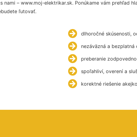
s nami – www.moj-elektrikar.sk. Ponúkame vám prehľad hla
budete ľutovať.
dlhoročné skúsenosti, 
nezáväzná a bezplatná 
preberanie zodpovednos
spoľahliví, overení a slu
korektné riešenie akejk