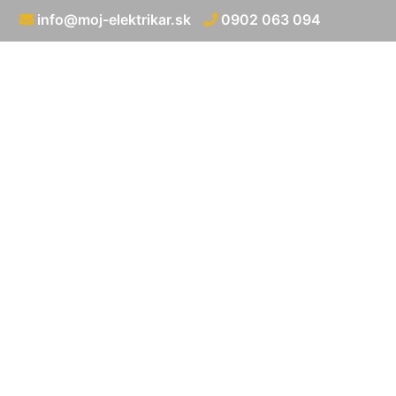
info@moj-elektrikar.sk
0902 063 094
Zapojenie