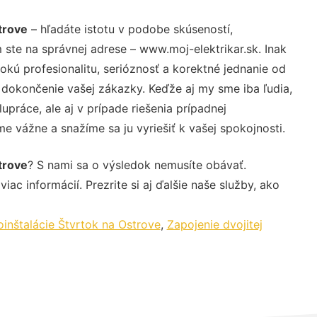
trove
– hľadáte istotu v podobe skúseností,
 ste na správnej adrese – www.moj-elektrikar.sk. Inak
ú profesionalitu, serióznosť a korektné jednanie od
dokončenie vašej zákazky. Keďže aj my sme iba ľudia,
upráce, ale aj v prípade riešenia prípadnej
e vážne a snažíme sa ju vyriešiť k vašej spokojnosti.
trove
? S nami sa o výsledok nemusíte obávať.
iac informácií. Prezrite si aj ďalšie naše služby, ako
inštalácie Štvrtok na Ostrove
,
Zapojenie dvojitej