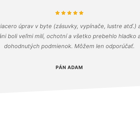
viacero úprav v byte (zásuvky, vypínače, lustre atď.
áni boli veľmi milí, ochotní a všetko prebehlo hladko
dohodnutých podmienok. Môžem len odporúčať.
PÁN ADAM