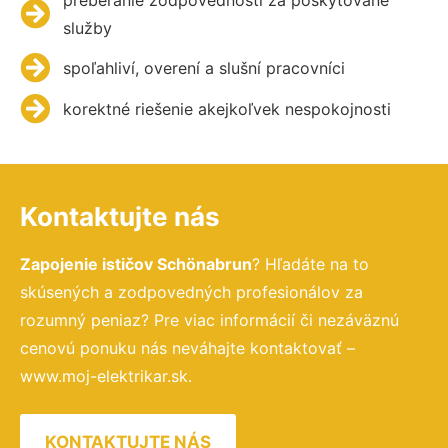
služby
spoľahliví, overení a slušní pracovníci
korektné riešenie akejkoľvek nespokojnosti
Kontaktujte nás
Zapojenie ističov Schönabrun
? Hľadáte na to
skúsených a zodpovedných profesionálov za
rozumný peniaz? Pre viac informácií či nezáväznú
cenovú ponuku nás neváhajte kontaktovať –
www.moj-elektrikar.sk.
KONTAKTUJTE NÁS