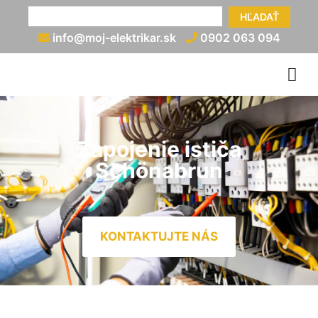
HĽADAŤ
info@moj-elektrikar.sk
0902 063 094
Zapojenie ističa
Schönabrun
KONTAKTUJTE NÁS