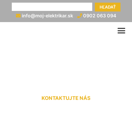
HĽADAŤ
info@moj-elektrikar.sk
0902 063 094
Zapojenie ističa Petronell-
Carnuntum
KONTAKTUJTE NÁS