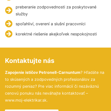
preberanie zodpovednosti za poskytované
služby
spoľahliví, overení a slušní pracovníci
korektné riešenie akejkoľvek nespokojnosti
Kontaktujte nás
Zapojenie ističov Petronell-Carnuntum
? Hľadáte na
to skúsených a zodpovedných profesionálov za
rozumný peniaz? Pre viac informácií či nezáväznú
cenovú ponuku nás neváhajte kontaktovať –
www.moj-elektrikar.sk.