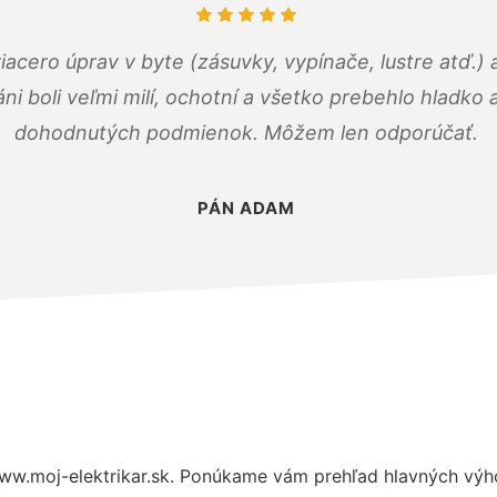
viacero úprav v byte (zásuvky, vypínače, lustre atď.
áni boli veľmi milí, ochotní a všetko prebehlo hladko
dohodnutých podmienok. Môžem len odporúčať.
PÁN ADAM
ww.moj-elektrikar.sk. Ponúkame vám prehľad hlavných výho