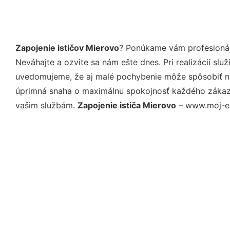
Zapojenie ističov Mierovo
? Ponúkame vám profesionál
Neváhajte a ozvite sa nám ešte dnes. Pri realizácií sl
uvedomujeme, že aj malé pochybenie môže spôsobiť nep
úprimná snaha o maximálnu spokojnosť každého zákazní
vašim službám.
Zapojenie ističa Mierovo
– www.moj-ele