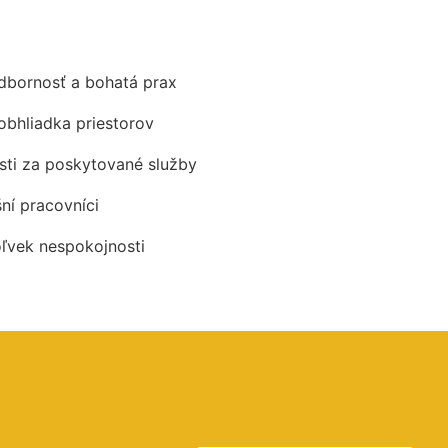
odbornosť a bohatá prax
obhliadka priestorov
ti za poskytované služby
šní pracovníci
oľvek nespokojnosti