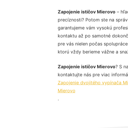
Zapojenie ističov Mierovo
– hľa
precíznosti? Potom ste na správ
garantujeme vám vysokú profesio
kontaktu až po samotné dokonče
pre vás nielen počas spolupráce,
ktorú vždy berieme vážne a snaží
Zapojenie ističov Mierovo
? S n
kontaktujte nás pre viac informác
Zapojenie dvojitého vypínača M
Mierovo
.