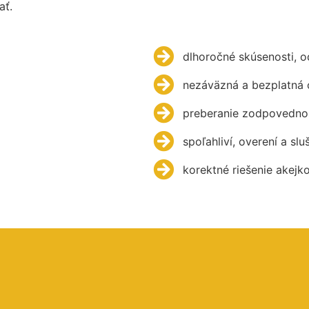
ať.
dlhoročné skúsenosti, 
nezáväzná a bezplatná 
preberanie zodpovednos
spoľahliví, overení a slu
korektné riešenie akejk