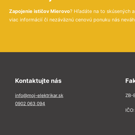
Zapojenie ističov Mierovo
? Hľadáte na to skúsených 
viac informácií či nezáväznú cenovú ponuku nás neváha
Kontaktujte nás
Fa
info@moj-elektrikar.sk
ZB-E
0902 063 094
IČO