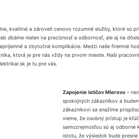
ne, kvalitné a zároveň cenovo rozumné služby, ktoré sú p
užieb dbáme nielen na precíznosť a odbornosť, ale aj na dôs
ríjemné a zbytočné komplikácie. Medzi naše firemné hodno
ka, ktorá je pre nás vždy na prvom mieste. Naši pracovníc
ktrikar.sk je tu pre vás.
Zapojenie ističov Mierovo
– nec
spokojných zákazníkov a budeme 
zákazníkovi sa snažíme prispôso
vieme, že osobný prístup je kľ
samozrejmosťou sú aj odborné ko
istotu, že výsledok bude presne