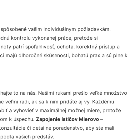
rispôsobené vašim individuálnym požiadavkám.
lednú kontrolu vykonanej práce, pretože si
ty patrí spoľahlivosť, ochota, korektný prístup a
i majú dlhoročné skúsenosti, bohatú prax a sú plne k
hajte to na nás. Našimi rukami prešlo veľké množstvo
veľmi radi, ak sa k nim pridáte aj vy. Každému
biť a vyhovieť v maximálnej možnej miere, pretože
účom k úspechu.
Zapojenie ističov Mierovo
–
nzultácie či detailné poradenstvo, aby ste mali
 podľa vašich predstáv.