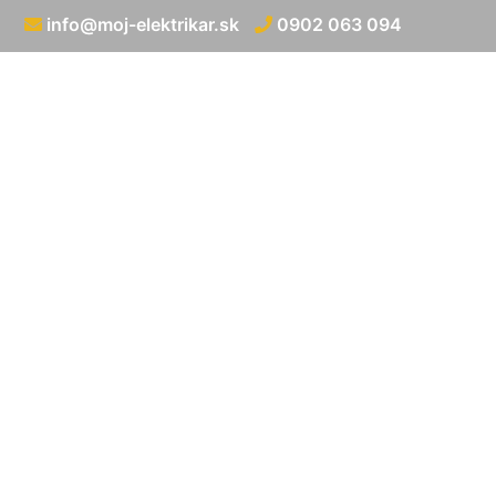
info@moj-elektrikar.sk
0902 063 094
Zap