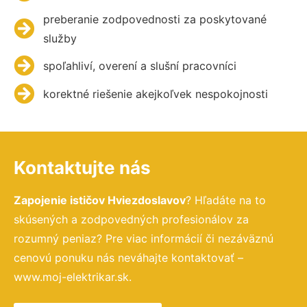
preberanie zodpovednosti za poskytované
služby
spoľahliví, overení a slušní pracovníci
korektné riešenie akejkoľvek nespokojnosti
Kontaktujte nás
Zapojenie ističov Hviezdoslavov
? Hľadáte na to
skúsených a zodpovedných profesionálov za
rozumný peniaz? Pre viac informácií či nezáväznú
cenovú ponuku nás neváhajte kontaktovať –
www.moj-elektrikar.sk.