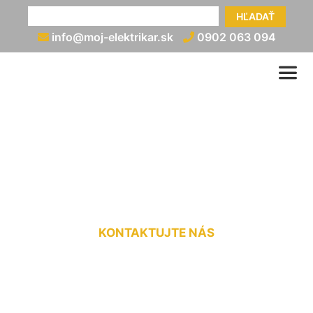
HĽADAŤ
info@moj-elektrikar.sk
0902 063 094
Zapojenie ističa
Hviezdoslavov
KONTAKTUJTE NÁS