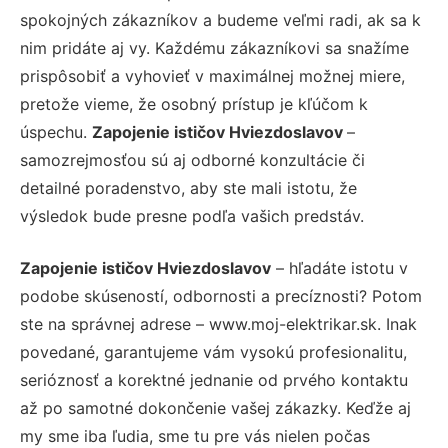
spokojných zákazníkov a budeme veľmi radi, ak sa k
nim pridáte aj vy. Každému zákazníkovi sa snažíme
prispôsobiť a vyhovieť v maximálnej možnej miere,
pretože vieme, že osobný prístup je kľúčom k
úspechu.
Zapojenie ističov Hviezdoslavov
–
samozrejmosťou sú aj odborné konzultácie či
detailné poradenstvo, aby ste mali istotu, že
výsledok bude presne podľa vašich predstáv.
Zapojenie ističov Hviezdoslavov
– hľadáte istotu v
podobe skúseností, odbornosti a precíznosti? Potom
ste na správnej adrese – www.moj-elektrikar.sk. Inak
povedané, garantujeme vám vysokú profesionalitu,
serióznosť a korektné jednanie od prvého kontaktu
až po samotné dokončenie vašej zákazky. Keďže aj
my sme iba ľudia, sme tu pre vás nielen počas