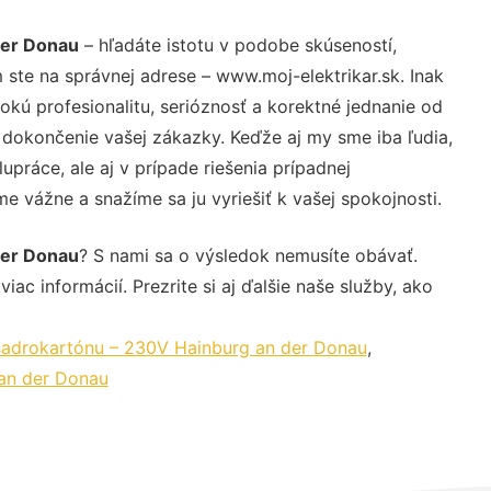
der Donau
– hľadáte istotu v podobe skúseností,
 ste na správnej adrese – www.moj-elektrikar.sk. Inak
ú profesionalitu, serióznosť a korektné jednanie od
dokončenie vašej zákazky. Keďže aj my sme iba ľudia,
upráce, ale aj v prípade riešenia prípadnej
e vážne a snažíme sa ju vyriešiť k vašej spokojnosti.
der Donau
? S nami sa o výsledok nemusíte obávať.
iac informácií. Prezrite si aj ďalšie naše služby, ako
sadrokartónu – 230V Hainburg an der Donau
,
 an der Donau