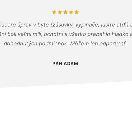
viacero úprav v byte (zásuvky, vypínače, lustre atď.
áni boli veľmi milí, ochotní a všetko prebehlo hladko
dohodnutých podmienok. Môžem len odporúčať.
PÁN ADAM