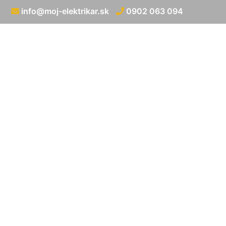
info@moj-elektrikar.sk
0902 063 094
Zapojenie i