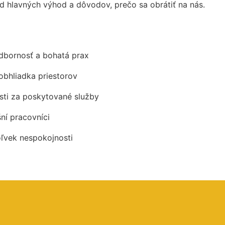
 hlavných výhod a dôvodov, prečo sa obrátiť na nás.
odbornosť a bohatá prax
obhliadka priestorov
ti za poskytované služby
šní pracovníci
oľvek nespokojnosti