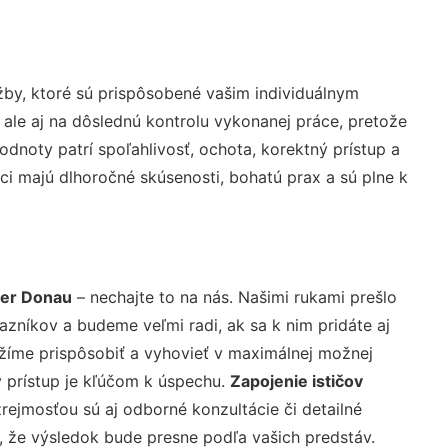
by, ktoré sú prispôsobené vašim individuálnym
 ale aj na dôslednú kontrolu vykonanej práce, pretože
noty patrí spoľahlivosť, ochota, korektný prístup a
i majú dlhoročné skúsenosti, bohatú prax a sú plne k
der Donau
– nechajte to na nás. Našimi rukami prešlo
níkov a budeme veľmi radi, ak sa k nim pridáte aj
žíme prispôsobiť a vyhovieť v maximálnej možnej
 prístup je kľúčom k úspechu.
Zapojenie ističov
rejmosťou sú aj odborné konzultácie či detailné
u, že výsledok bude presne podľa vašich predstáv.