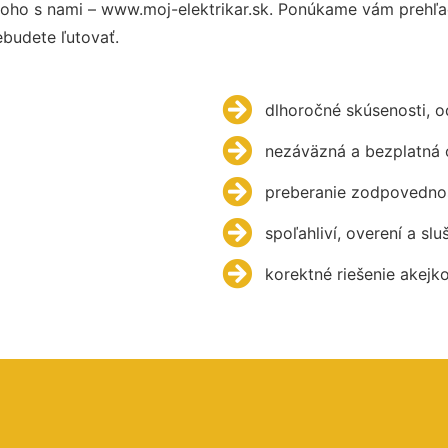
oho s nami – www.moj-elektrikar.sk. Ponúkame vám prehľad
budete ľutovať.
dlhoročné skúsenosti, 
nezáväzná a bezplatná 
preberanie zodpovednos
spoľahliví, overení a slu
korektné riešenie akejk