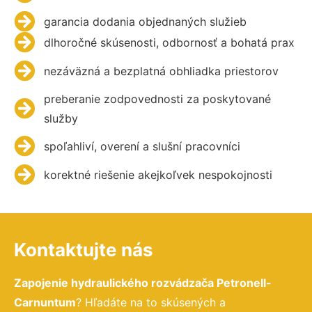
garancia dodania objednaných služieb
dlhoročné skúsenosti, odbornosť a bohatá prax
nezáväzná a bezplatná obhliadka priestorov
preberanie zodpovednosti za poskytované
služby
spoľahliví, overení a slušní pracovníci
korektné riešenie akejkoľvek nespokojnosti
Kontaktujte nás
Zapojenie hydraulického rozvádzača Petronell-
Carnuntum
? Hľadáte na to skúsených a