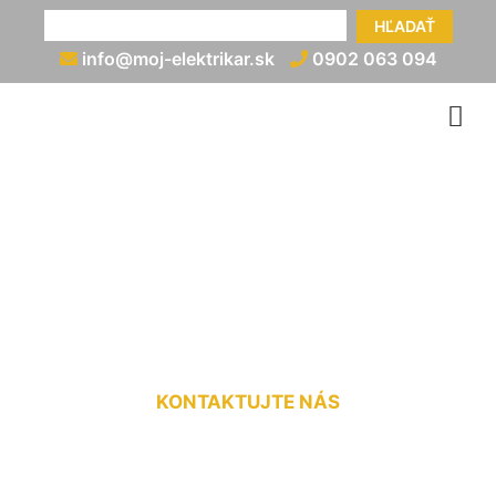
HĽADAŤ
info@moj-elektrikar.sk
0902 063 094
Zapojenie hydraulického
rozvádzača Petronell-
Carnuntum
KONTAKTUJTE NÁS