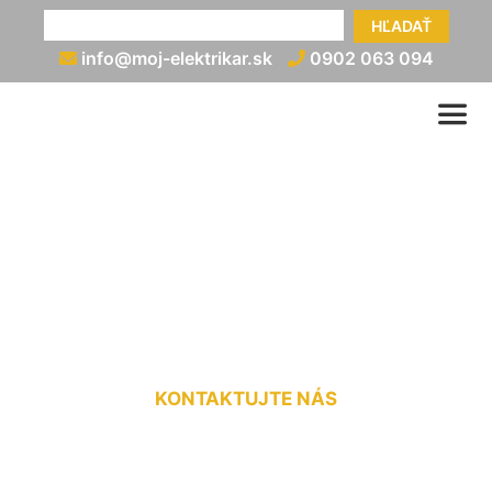
HĽADAŤ
info@moj-elektrikar.sk
0902 063 094
Zapojenie hydraulického
rozvádzača Most pri
Bratislave
KONTAKTUJTE NÁS