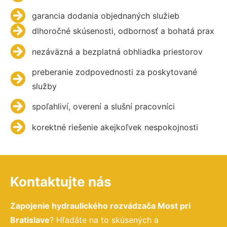
garancia dodania objednaných služieb
dlhoročné skúsenosti, odbornosť a bohatá prax
nezáväzná a bezplatná obhliadka priestorov
preberanie zodpovednosti za poskytované
služby
spoľahliví, overení a slušní pracovníci
korektné riešenie akejkoľvek nespokojnosti
Kontaktujte nás
Zapojenie hydraulického rozvádzača Most pri
Bratislave
? Hľadáte na to skúsených a