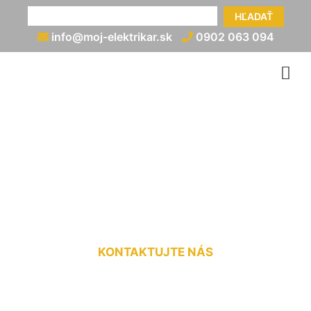
HĽADAŤ
info@moj-elektrikar.sk
0902 063 094
Zapojenie hydraulického
rozvádzača Marchegg-
Bahnhof
KONTAKTUJTE NÁS