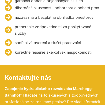
garancia dodania objednaných služieb
dlhoročné skúsenosti, odbornosť a bohatá prax
nezáväzná a bezplatná obhliadka priestorov
preberanie zodpovednosti za poskytované
služby
spoľahliví, overení a slušní pracovníci
korektné riešenie akejkoľvek nespokojnosti
Kontaktujte nás
Zapojenie hydraulického rozvádzača Marchegg-
Bahnhof
? Hľadáte na to skúsených a zodpovedných
profesionálov za rozumný peniaz? Pre viac informácií