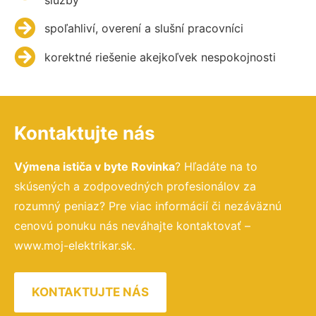
spoľahliví, overení a slušní pracovníci
korektné riešenie akejkoľvek nespokojnosti
Kontaktujte nás
Výmena ističa v byte Rovinka
? Hľadáte na to
skúsených a zodpovedných profesionálov za
rozumný peniaz? Pre viac informácií či nezáväznú
cenovú ponuku nás neváhajte kontaktovať –
www.moj-elektrikar.sk.
KONTAKTUJTE NÁS