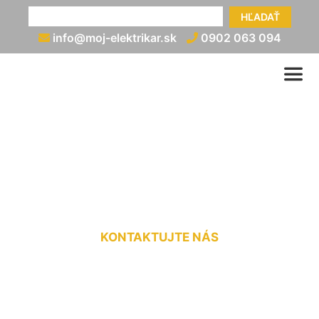
HĽADAŤ
info@moj-elektrikar.sk
0902 063 094
Výmena ističov v byte
Rovinka
KONTAKTUJTE NÁS