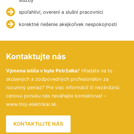
spoľahliví, overení a slušní pracovníci
korektné riešenie akejkoľvek nespokojnosti
Kontaktujte nás
Výmena ističa v byte Petržalka
? Hľadáte na to
skúsených a zodpovedných profesionálov za
rozumný peniaz? Pre viac informácií či nezáväznú
cenovú ponuku nás neváhajte kontaktovať –
www.moj-elektrikar.sk.
KONTAKTUJTE NÁS