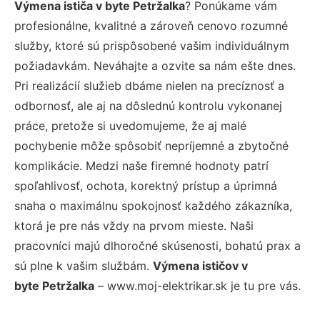
Výmena ističa v byte Petržalka
? Ponúkame vám
profesionálne, kvalitné a zároveň cenovo rozumné
služby, ktoré sú prispôsobené vašim individuálnym
požiadavkám. Neváhajte a ozvite sa nám ešte dnes.
Pri realizácií služieb dbáme nielen na precíznosť a
odbornosť, ale aj na dôslednú kontrolu vykonanej
práce, pretože si uvedomujeme, že aj malé
pochybenie môže spôsobiť nepríjemné a zbytočné
komplikácie. Medzi naše firemné hodnoty patrí
spoľahlivosť, ochota, korektný prístup a úprimná
snaha o maximálnu spokojnosť každého zákazníka,
ktorá je pre nás vždy na prvom mieste. Naši
pracovníci majú dlhoročné skúsenosti, bohatú prax a
sú plne k vašim službám.
Výmena ističov v
byte Petržalka
– www.moj-elektrikar.sk je tu pre vás.