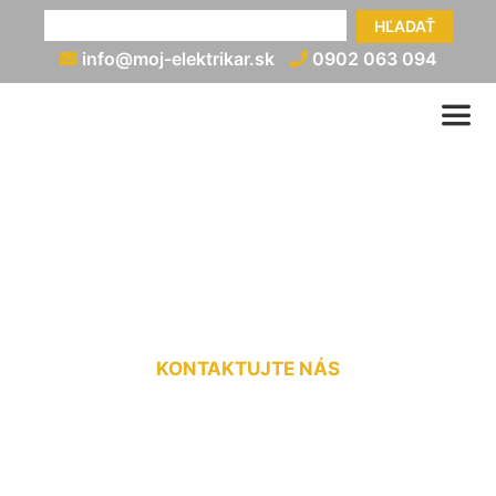
HĽADAŤ
info@moj-elektrikar.sk
0902 063 094
Výmena ističov v byte
Petržalka
KONTAKTUJTE NÁS