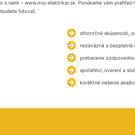
o s nami – www.moj-elektrikar.sk. Ponúkame vám prehľad h
budete ľutovať.
dlhoročné skúsenosti, 
nezáväzná a bezplatná 
preberanie zodpovednos
spoľahliví, overení a slu
korektné riešenie akejk