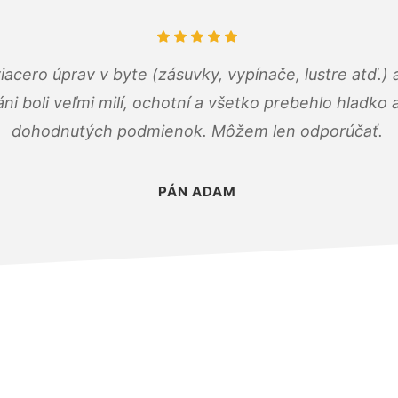
viacero úprav v byte (zásuvky, vypínače, lustre atď.
áni boli veľmi milí, ochotní a všetko prebehlo hladko
dohodnutých podmienok. Môžem len odporúčať.
PÁN ADAM