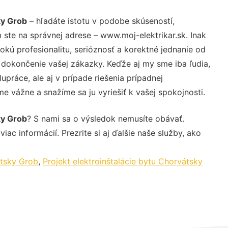
ky Grob
– hľadáte istotu v podobe skúseností,
 ste na správnej adrese – www.moj-elektrikar.sk. Inak
ú profesionalitu, serióznosť a korektné jednanie od
dokončenie vašej zákazky. Keďže aj my sme iba ľudia,
upráce, ale aj v prípade riešenia prípadnej
e vážne a snažíme sa ju vyriešiť k vašej spokojnosti.
ky Grob
? S nami sa o výsledok nemusíte obávať.
iac informácií. Prezrite si aj ďalšie naše služby, ako
átsky Grob
,
Projekt elektroinštalácie bytu Chorvátsky