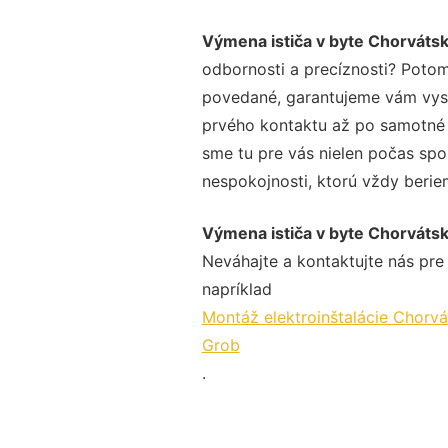
Výmena ističa v byte Chorváts
odbornosti a precíznosti? Potom
povedané, garantujeme vám vysok
prvého kontaktu až po samotné 
sme tu pre vás nielen počas spol
nespokojnosti, ktorú vždy beriem
Výmena ističa v byte Chorváts
Neváhajte a kontaktujte nás pre v
napríklad
Montáž elektroinštalácie Chorv
Grob
.