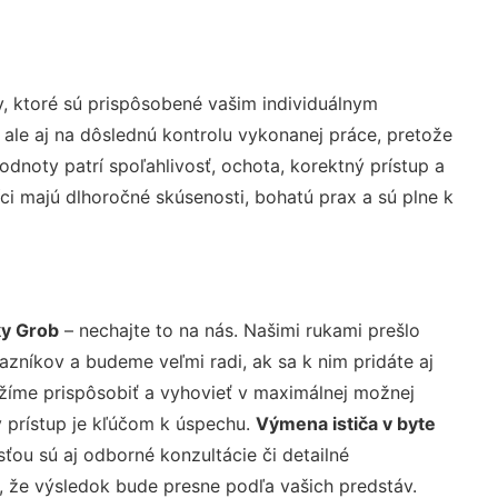
, ktoré sú prispôsobené vašim individuálnym
 ale aj na dôslednú kontrolu vykonanej práce, pretože
noty patrí spoľahlivosť, ochota, korektný prístup a
i majú dlhoročné skúsenosti, bohatú prax a sú plne k
ky Grob
– nechajte to na nás. Našimi rukami prešlo
níkov a budeme veľmi radi, ak sa k nim pridáte aj
žíme prispôsobiť a vyhovieť v maximálnej možnej
 prístup je kľúčom k úspechu.
Výmena ističa v byte
ťou sú aj odborné konzultácie či detailné
u, že výsledok bude presne podľa vašich predstáv.