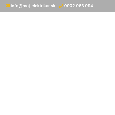
info@moj-elektrikar.sk
0902 063 094
Výmena ist