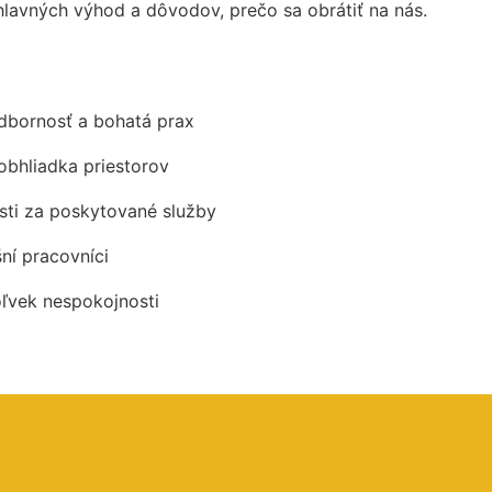
lavných výhod a dôvodov, prečo sa obrátiť na nás.
odbornosť a bohatá prax
obhliadka priestorov
ti za poskytované služby
šní pracovníci
oľvek nespokojnosti