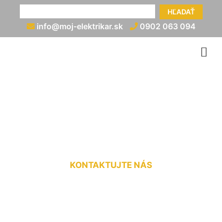
HĽADAŤ
info@moj-elektrikar.sk
0902 063 094
Uzemnenie rozvádzača
Trnávka
KONTAKTUJTE NÁS