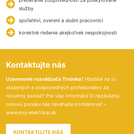
služby
spoľahliví, overení a slušní pracovníci
korektné riešenie akejkoľvek nespokojnosti
Kontaktujte nás
Uzemnenie rozvádzača Trnávka
? Hľadáte na to
skúsených a zodpovedných profesionálov za
rozumný peniaz? Pre viac informácií či nezáväznú
cenovú ponuku nás neváhajte kontaktovať –
www.moj-elektrikar.sk.
KONTAKTUJTE NÁS