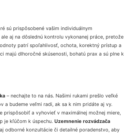
ré sú prispôsobené vašim individuálnym
 ale aj na dôslednú kontrolu vykonanej práce, pretože
noty patrí spoľahlivosť, ochota, korektný prístup a
i majú dlhoročné skúsenosti, bohatú prax a sú plne k
ka
– nechajte to na nás. Našimi rukami prešlo veľké
a budeme veľmi radi, ak sa k nim pridáte aj vy.
 prispôsobiť a vyhovieť v maximálnej možnej miere,
up je kľúčom k úspechu.
Uzemnenie rozvádzača
j odborné konzultácie či detailné poradenstvo, aby