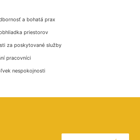
odbornosť a bohatá prax
obhliadka priestorov
ti za poskytované služby
šní pracovníci
oľvek nespokojnosti