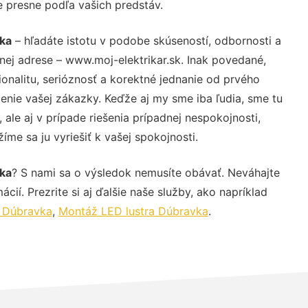
e presne podľa vašich predstáv.
ka
– hľadáte istotu v podobe skúseností, odbornosti a
nej adrese – www.moj-elektrikar.sk. Inak povedané,
nalitu, serióznosť a korektné jednanie od prvého
nie vašej zákazky. Keďže aj my sme iba ľudia, sme tu
 ale aj v prípade riešenia prípadnej nespokojnosti,
me sa ju vyriešiť k vašej spokojnosti.
ka
? S nami sa o výsledok nemusíte obávať. Neváhajte
ácií. Prezrite si aj ďalšie naše služby, ako napríklad
k Dúbravka
,
Montáž LED lustra Dúbravka
.