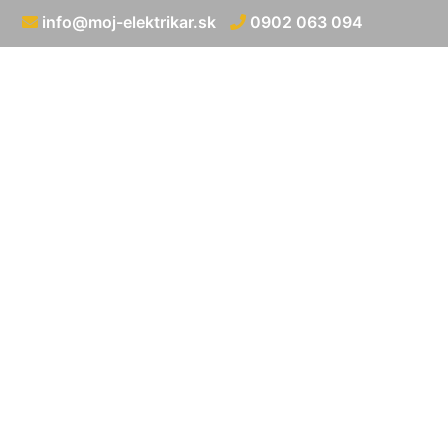
info@moj-elektrikar.sk
0902 063 094
Uzemnen