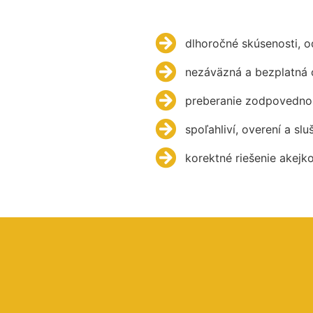
dlhoročné skúsenosti, 
nezáväzná a bezplatná 
preberanie zodpovednos
spoľahliví, overení a slu
korektné riešenie akejk