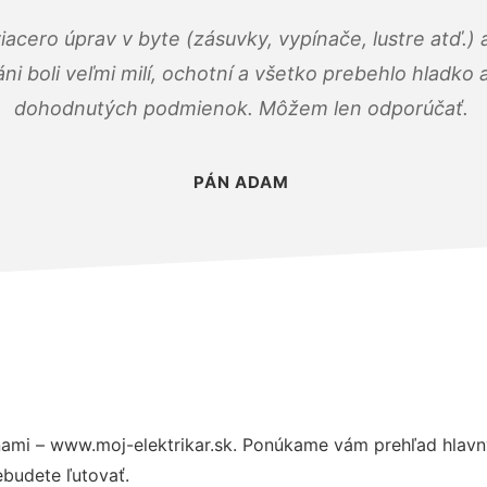
viacero úprav v byte (zásuvky, vypínače, lustre atď.
áni boli veľmi milí, ochotní a všetko prebehlo hladko
dohodnutých podmienok. Môžem len odporúčať.
PÁN ADAM
ami – www.moj-elektrikar.sk. Ponúkame vám prehľad hlavný
budete ľutovať.