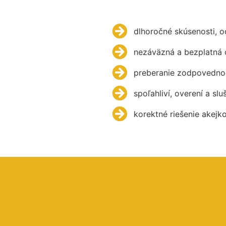
dlhoročné skúsenosti, 
nezáväzná a bezplatná 
preberanie zodpovednos
spoľahliví, overení a slu
korektné riešenie akejk