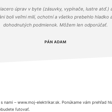
viacero úprav v byte (zásuvky, vypínače, lustre atď.
áni boli veľmi milí, ochotní a všetko prebehlo hladko
dohodnutých podmienok. Môžem len odporúčať.
PÁN ADAM
s nami – www.moj-elektrikar.sk. Ponúkame vám prehľad hla
budete ľutovať.