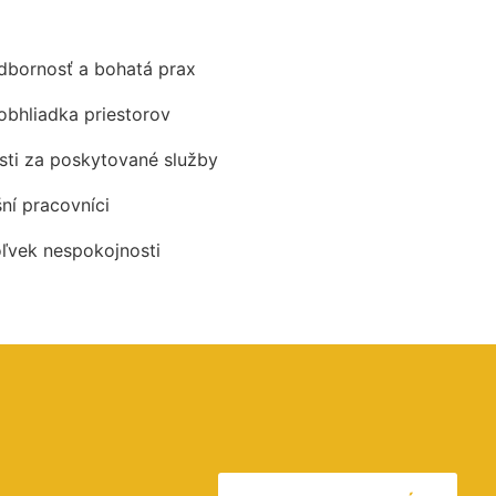
odbornosť a bohatá prax
obhliadka priestorov
ti za poskytované služby
šní pracovníci
oľvek nespokojnosti