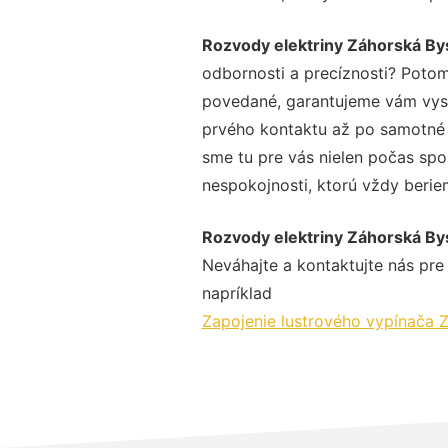
Rozvody elektriny Záhorská Bys
odbornosti a precíznosti? Potom
povedané, garantujeme vám vysok
prvého kontaktu až po samotné 
sme tu pre vás nielen počas spol
nespokojnosti, ktorú vždy beriem
Rozvody elektriny Záhorská Bys
Neváhajte a kontaktujte nás pre v
napríklad
Zapojenie lustrového vypínača Z