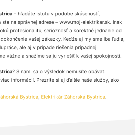
trica
– hľadáte istotu v podobe skúseností,
 ste na správnej adrese – www.moj-elektrikar.sk. Inak
ú profesionalitu, serióznosť a korektné jednanie od
dokončenie vašej zákazky. Keďže aj my sme iba ľudia,
upráce, ale aj v prípade riešenia prípadnej
e vážne a snažíme sa ju vyriešiť k vašej spokojnosti.
trica
? S nami sa o výsledok nemusíte obávať.
iac informácií. Prezrite si aj ďalšie naše služby, ako
áhorská Bystrica
,
Elektrikár Záhorská Bystrica
.