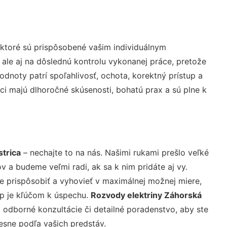
ktoré sú prispôsobené vašim individuálnym
 ale aj na dôslednú kontrolu vykonanej práce, pretože
noty patrí spoľahlivosť, ochota, korektný prístup a
i majú dlhoročné skúsenosti, bohatú prax a sú plne k
trica
– nechajte to na nás. Našimi rukami prešlo veľké
a budeme veľmi radi, ak sa k nim pridáte aj vy.
 prispôsobiť a vyhovieť v maximálnej možnej miere,
up je kľúčom k úspechu.
Rozvody elektriny Záhorská
 odborné konzultácie či detailné poradenstvo, aby ste
resne podľa vašich predstáv.