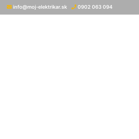
info@moj-elektrikar.sk
0902 063 094
Rozvod elektr