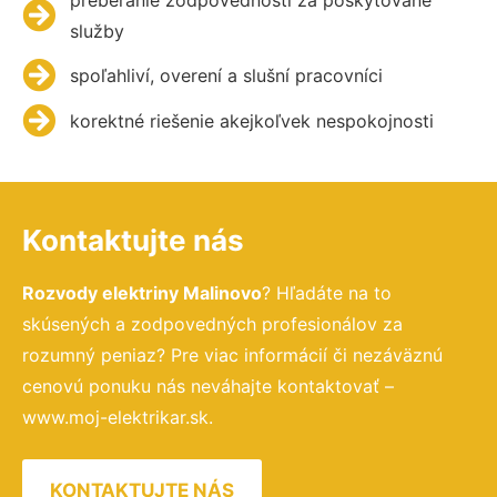
služby
spoľahliví, overení a slušní pracovníci
korektné riešenie akejkoľvek nespokojnosti
Kontaktujte nás
Rozvody elektriny Malinovo
? Hľadáte na to
skúsených a zodpovedných profesionálov za
rozumný peniaz? Pre viac informácií či nezáväznú
cenovú ponuku nás neváhajte kontaktovať –
www.moj-elektrikar.sk.
KONTAKTUJTE NÁS