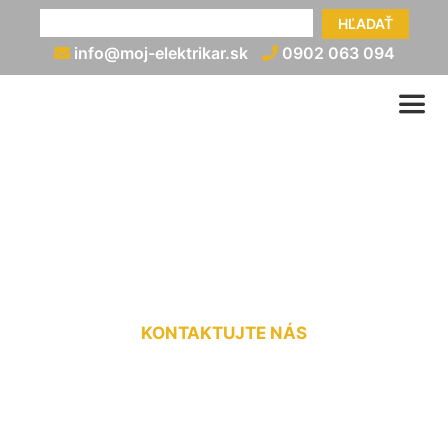
HĽADAŤ
info@moj-elektrikar.sk
0902 063 094
Rozvod elektrickej energie
Malinovo
KONTAKTUJTE NÁS