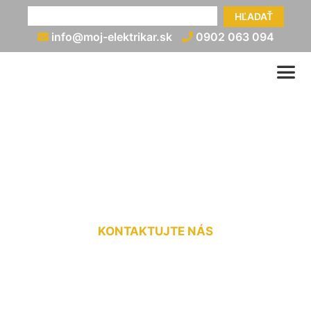
HĽADAŤ
info@moj-elektrikar.sk
0902 063 094
Rozvod elektrickej energie
Krasňany
KONTAKTUJTE NÁS