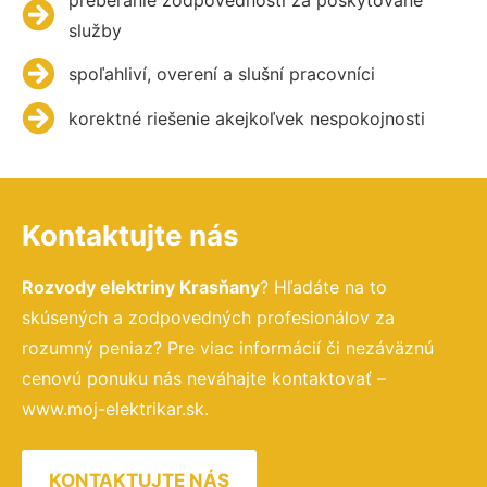
služby
spoľahliví, overení a slušní pracovníci
korektné riešenie akejkoľvek nespokojnosti
Kontaktujte nás
Rozvody elektriny Krasňany
? Hľadáte na to
skúsených a zodpovedných profesionálov za
rozumný peniaz? Pre viac informácií či nezáväznú
cenovú ponuku nás neváhajte kontaktovať –
www.moj-elektrikar.sk.
KONTAKTUJTE NÁS