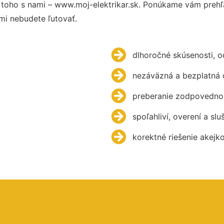
toho s nami – www.moj-elektrikar.sk. Ponúkame vám prehľ
mi nebudete ľutovať.
dlhoročné skúsenosti, 
nezáväzná a bezplatná 
preberanie zodpovednos
spoľahliví, overení a slu
korektné riešenie akejk