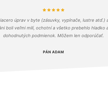
viacero úprav v byte (zásuvky, vypínače, lustre atď.
áni boli veľmi milí, ochotní a všetko prebehlo hladko
dohodnutých podmienok. Môžem len odporúčať.
PÁN ADAM