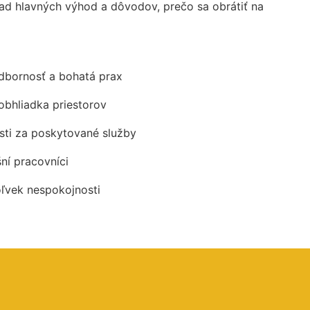
ad hlavných výhod a dôvodov, prečo sa obrátiť na
odbornosť a bohatá prax
obhliadka priestorov
ti za poskytované služby
šní pracovníci
oľvek nespokojnosti