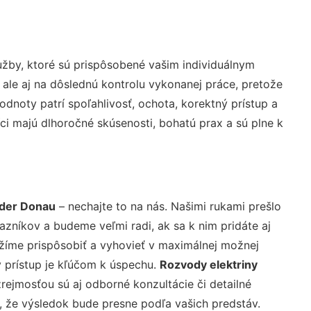
žby, ktoré sú prispôsobené vašim individuálnym
 ale aj na dôslednú kontrolu vykonanej práce, pretože
noty patrí spoľahlivosť, ochota, korektný prístup a
i majú dlhoročné skúsenosti, bohatú prax a sú plne k
 der Donau
– nechajte to na nás. Našimi rukami prešlo
níkov a budeme veľmi radi, ak sa k nim pridáte aj
žíme prispôsobiť a vyhovieť v maximálnej možnej
 prístup je kľúčom k úspechu.
Rozvody elektriny
rejmosťou sú aj odborné konzultácie či detailné
u, že výsledok bude presne podľa vašich predstáv.