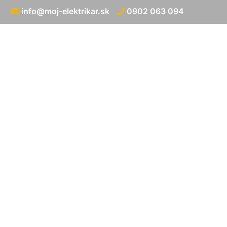
info@moj-elektrikar.sk
0902 063 094
Rozvod elektrick